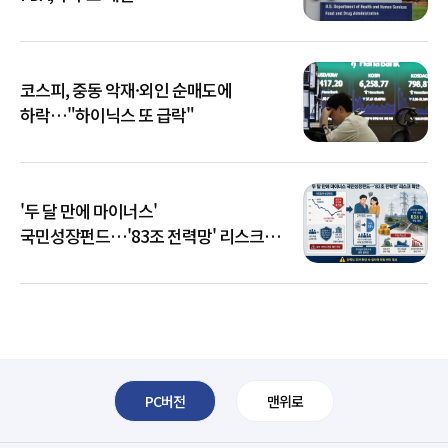
코스피, 중동 악재·외인 순매도에
하락…"하이닉스 또 급락"
'두 달 만에 마이너스'
국민성장펀드…'83조 전력망' 리스크
확산
PC버전
맨위로