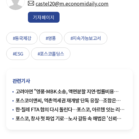
castel20@m.economidaily.com
기자페이지
#동국제강
#영풍
#지속가능보고서
#ESG
#포스코홀딩스
관련기사
고려아연 "영풍·MBK 소송, 액면분할 지연·법률비용
남겼다"
포스코이앤씨, 역촌역세권 재개발 단독 응찰…조합은
재입찰 공고
한·칠레 FTA 협의 다시 돌린다…포스코, 아르헨 잇는 리튬
기회 열릴까
포스코, 창사 첫 파업 기로…노사 갈등 속 해법은 '신뢰
회복'