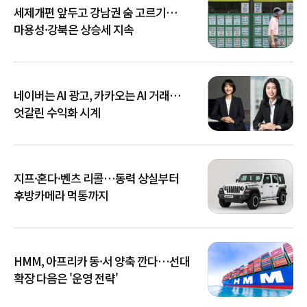
세제개편 앞두고 강남권 숨 고르기…
마용성·강북은 상승세 지속
네이버는 AI 광고, 카카오는 AI 거래…
엇갈린 수익화 시계
지프·혼다·벤츠 리콜…동력 상실부터
후방카메라 먹통까지
HMM, 아프리카 동·서 양축 깐다…선대
확장 다음은 '운영 전략'