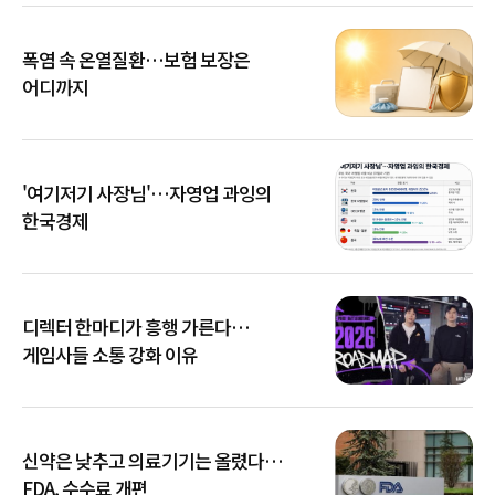
폭염 속 온열질환…보험 보장은
어디까지
'여기저기 사장님'…자영업 과잉의
한국경제
디렉터 한마디가 흥행 가른다…
게임사들 소통 강화 이유
신약은 낮추고 의료기기는 올렸다…
FDA, 수수료 개편