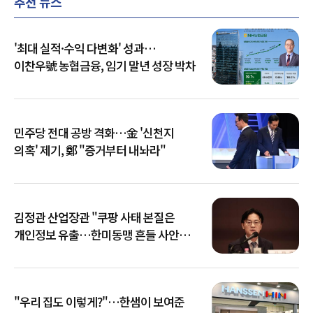
추천 뉴스
'최대 실적·수익 다변화' 성과…
이찬우號 농협금융, 임기 말년 성장 박차
민주당 전대 공방 격화…金 '신천지
의혹' 제기, 鄭 "증거부터 내놔라"
김정관 산업장관 "쿠팡 사태 본질은
개인정보 유출…한미동맹 흔들 사안
아냐"
"우리 집도 이렇게?"…한샘이 보여준