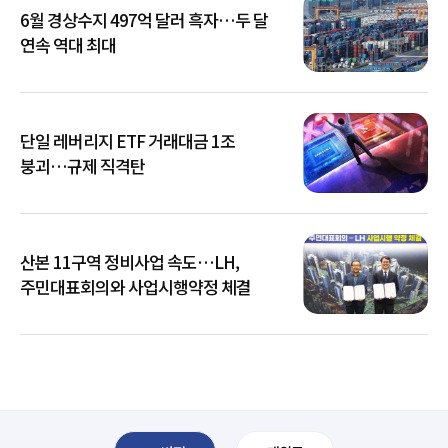
6월 경상수지 497억 달러 흑자…두 달
연속 역대 최대
단일 레버리지 ETF 거래대금 1조
붕괴…규제 직격탄
산본 11구역 정비사업 속도…LH,
주민대표회의와 사업시행약정 체결