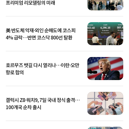
프리미엄 리모델링의 미래
美 반도체 악재·외인 순매도에 코스피
4% 급락…반면 코스닥 800선 탈환
호르무즈 뱃길 다시 열리나…이란·오만
항로 합의
갤럭시 Z8·워치9, 7일 국내 정식 출격…
100개국 순차 출시