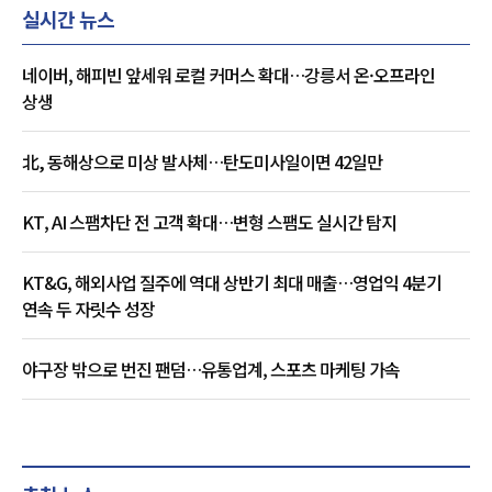
실시간 뉴스
네이버, 해피빈 앞세워 로컬 커머스 확대…강릉서 온·오프라인
상생
北, 동해상으로 미상 발사체…탄도미사일이면 42일만
KT, AI 스팸차단 전 고객 확대…변형 스팸도 실시간 탐지
KT&G, 해외사업 질주에 역대 상반기 최대 매출…영업익 4분기
연속 두 자릿수 성장
야구장 밖으로 번진 팬덤…유통업계, 스포츠 마케팅 가속