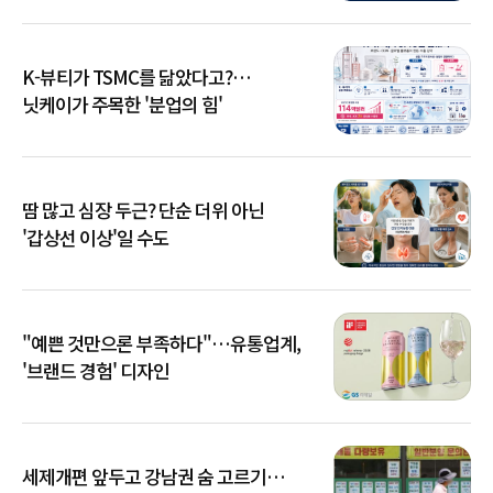
K-뷰티가 TSMC를 닮았다고?…
닛케이가 주목한 '분업의 힘'
땀 많고 심장 두근? 단순 더위 아닌
'갑상선 이상'일 수도
"예쁜 것만으론 부족하다"…유통업계,
'브랜드 경험' 디자인
세제개편 앞두고 강남권 숨 고르기…