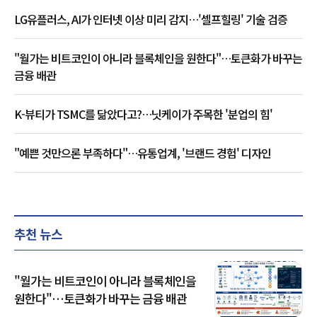
LG유플러스, AI가 인터넷 이상 미리 감지…'셀프힐링' 기술 검증
"월가는 비트코인이 아니라 블록체인을 원한다"…토큰화가 바꾸는
금융 배관
K-뷰티가 TSMC를 닮았다고?…닛케이가 주목한 '분업의 힘'
"예쁜 것만으론 부족하다"…유통업계, '브랜드 경험' 디자인
추천 뉴스
"월가는 비트코인이 아니라 블록체인을
원한다"…토큰화가 바꾸는 금융 배관