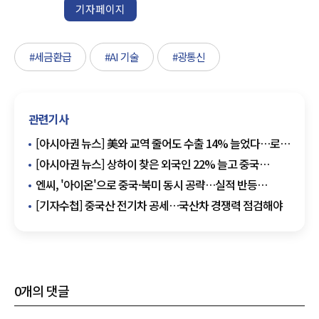
기자페이지
#세금환급
#AI 기술
#광통신
관련기사
[아시아권 뉴스] 美와 교역 줄어도 수출 14% 늘었다…로봇
·관광객 소비 키우는 중국
[아시아권 뉴스] 상하이 찾은 외국인 22% 늘고 중국
자동차 수출 509만대
엔씨, '아이온'으로 중국·북미 동시 공략…실적 반등
글로벌로 잇는다
[기자수첩] 중국산 전기차 공세…국산차 경쟁력 점검해야
0
개의 댓글