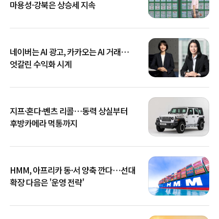
마용성·강북은 상승세 지속
네이버는 AI 광고, 카카오는 AI 거래…
엇갈린 수익화 시계
지프·혼다·벤츠 리콜…동력 상실부터
후방카메라 먹통까지
HMM, 아프리카 동·서 양축 깐다…선대
확장 다음은 '운영 전략'