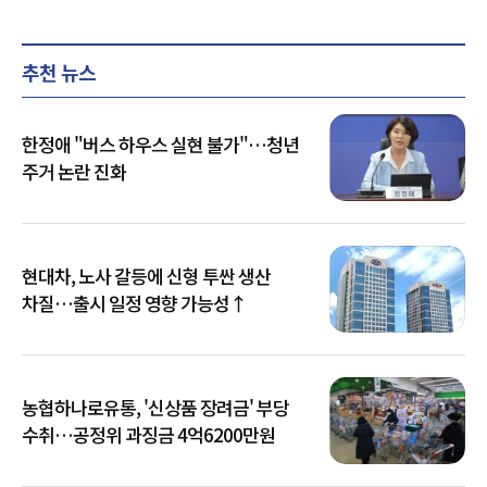
추천 뉴스
한정애 "버스 하우스 실현 불가"…청년
주거 논란 진화
현대차, 노사 갈등에 신형 투싼 생산
차질…출시 일정 영향 가능성↑
농협하나로유통, '신상품 장려금' 부당
수취…공정위 과징금 4억6200만원