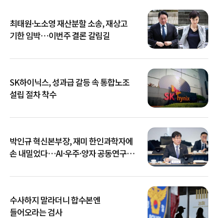
최태원·노소영 재산분할 소송, 재상고
기한 임박…이번주 결론 갈림길
SK하이닉스, 성과급 갈등 속 통합노조
설립 절차 착수
박인규 혁신본부장, 재미 한인과학자에
손 내밀었다…AI·우주·양자 공동연구
확대
수사하지 말라더니 합수본엔
들어오라는 검사