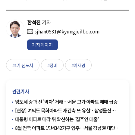
한석진
기자
sjhan0531@kyungjeilbo.com
기자페이지
#1기 신도시
#정비
#이재명
관련기사
양도세 중과 전 '막차' 거래…서울 고가 아파트 매매 급증
[현장] 여의도 목화아파트 재건축 또 유찰…삼성물산
무혈입성 청신호
대통령 아파트 매각 뒤 확산하는 '집주인 대출'
8월 전국 아파트 1만4342가구 입주…서울 강남권 대단지