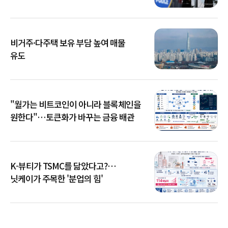
비거주·다주택 보유 부담 높여 매물
유도
"월가는 비트코인이 아니라 블록체인을
원한다"…토큰화가 바꾸는 금융 배관
K-뷰티가 TSMC를 닮았다고?…
닛케이가 주목한 '분업의 힘'