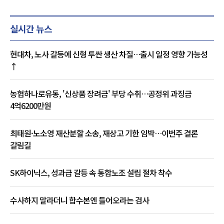
실시간 뉴스
현대차, 노사 갈등에 신형 투싼 생산 차질…출시 일정 영향 가능성
↑
농협하나로유통, '신상품 장려금' 부당 수취…공정위 과징금
4억6200만원
최태원·노소영 재산분할 소송, 재상고 기한 임박…이번주 결론
갈림길
SK하이닉스, 성과급 갈등 속 통합노조 설립 절차 착수
수사하지 말라더니 합수본엔 들어오라는 검사