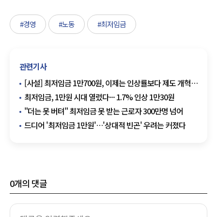
#경영
#노동
#최저임금
관련기사
[사설] 최저임금 1만700원, 이제는 인상률보다 제도 개혁을
논할 때다
최저임금, 1만원 시대 열렸다··· 1.7% 인상 1만30원
"더는 못 버텨" 최저임금 못 받는 근로자 300만명 넘어
드디어 '최저임금 1만원'…'상대적 빈곤' 우려는 커졌다
0
개의 댓글