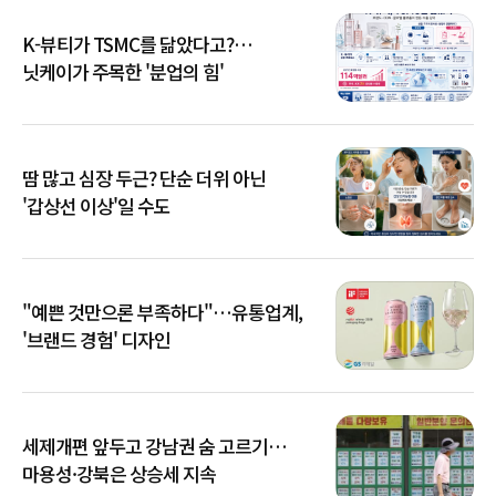
K-뷰티가 TSMC를 닮았다고?…
닛케이가 주목한 '분업의 힘'
땀 많고 심장 두근? 단순 더위 아닌
'갑상선 이상'일 수도
"예쁜 것만으론 부족하다"…유통업계,
'브랜드 경험' 디자인
세제개편 앞두고 강남권 숨 고르기…
마용성·강북은 상승세 지속