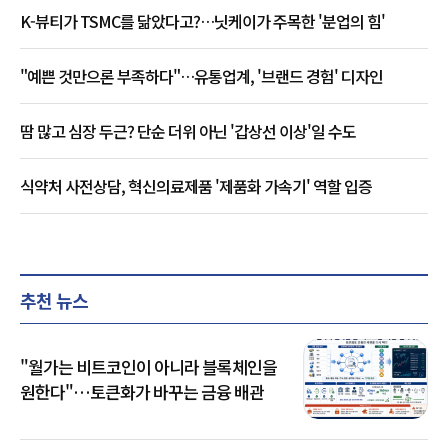
K-뷰티가 TSMC를 닮았다고?…닛케이가 주목한 '분업의 힘'
"예쁜 것만으론 부족하다"…유통업계, '브랜드 경험' 디자인
땀 많고 심장 두근? 단순 더위 아닌 '갑상선 이상'일 수도
식약처 사전상담, 혁신의료제품 '제품화 가속기' 역할 입증
추천 뉴스
"월가는 비트코인이 아니라 블록체인을
원한다"…토큰화가 바꾸는 금융 배관