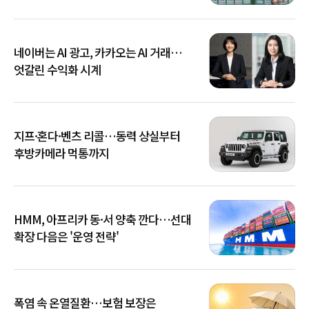
네이버는 AI 광고, 카카오는 AI 거래…
엇갈린 수익화 시계
지프·혼다·벤츠 리콜…동력 상실부터
후방카메라 먹통까지
HMM, 아프리카 동·서 양축 깐다…선대
확장 다음은 '운영 전략'
폭염 속 온열질환…보험 보장은