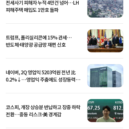
전세사기 피해자 누적 4만건 넘어…LH
피해주택 매입도 1만호 돌파
트럼프, 폴리실리콘에 15% 관세…
반도체·태양광 공급망 재편 신호
네이버, 2Q 영업익 5203억원 전년 比
0.2%↓…영업익 주춤에도 성장동력
키운다
코스피, 개장 상승분 반납하고 장중 하락
전환…중동 리스크·美 경계감