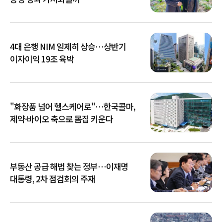
4대 은행 NIM 일제히 상승…상반기
이자이익 19조 육박
"화장품 넘어 헬스케어로"…한국콜마,
제약·바이오 축으로 몸집 키운다
부동산 공급 해법 찾는 정부…이재명
대통령, 2차 점검회의 주재