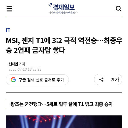
IT
MSI, 젠지 T1에 3:2 극적 역전승…최종우
승 2연패 금자탑 쌓다
선재관
기자
2025-07-13 13:28:28
구글 검색 선호 출처로 추가
왕조는 굳건했다…5세트 혈투 끝에 T1 꺾고 최종 승자