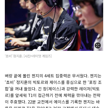
‘쵸비’ 정지훈. [사진=라이엇 게임즈]
벼랑 끝에 몰린 젠지의 4세트 집중력은 무서웠다. 젠지는
‘쵸비’ 정지훈의 빅토르와 제이스를 중심으로 한 ‘포킹 조
합’을 꺼내 들었다. 긴 창(제이스)과 강력한 레이저(빅토
르)를 앞세워 T1이 접근하기 전에 체력을 깎아내는 전략
이 주효했다. 22분 교전에서 에이스를 기록한 젠지는 바