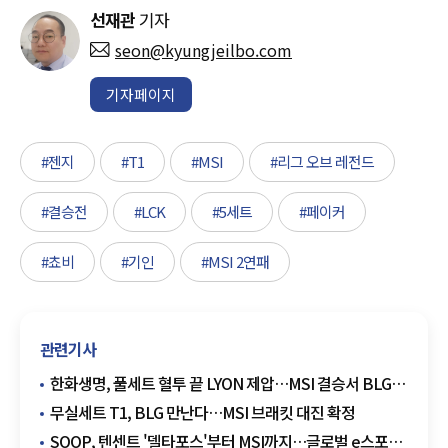
선재관
기자
seon@kyungjeilbo.com
기자페이지
#젠지
#T1
#MSI
#리그 오브 레전드
#결승전
#LCK
#5세트
#페이커
#쵸비
#기인
#MSI 2연패
관련기사
한화생명, 풀세트 혈투 끝 LYON 제압…MSI 결승서 BLG와
리매치
무실세트 T1, BLG 만난다…MSI 브래킷 대진 확정
SOOP, 텐센트 '델타포스'부터 MSI까지…글로벌 e스포츠