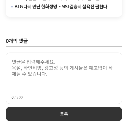
중계판 넓힌다
BLG 다시 만난 한화생명…MSI 결승서 설욕전 펼친다
0
개의 댓글
0
/ 300
등록