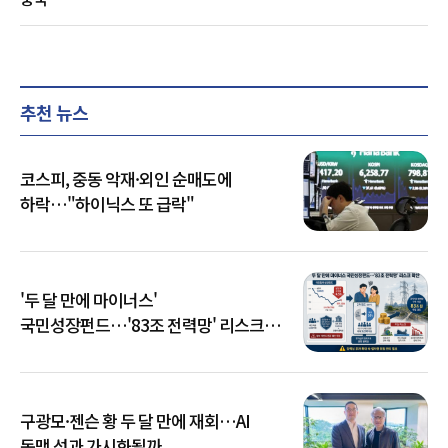
추천 뉴스
코스피, 중동 악재·외인 순매도에
하락…"하이닉스 또 급락"
'두 달 만에 마이너스'
국민성장펀드…'83조 전력망' 리스크
확산
구광모·젠슨 황 두 달 만에 재회…AI
동맹 성과 가시화될까