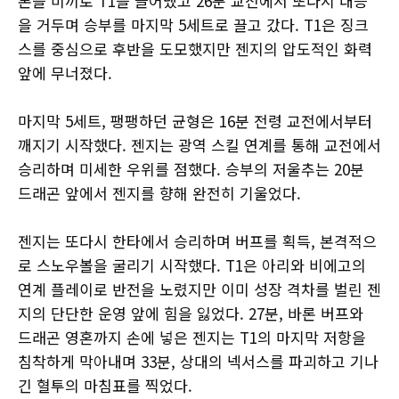
론을 미끼로 T1을 끌어냈고 26분 교전에서 또다시 대승
을 거두며 승부를 마지막 5세트로 끌고 갔다. T1은 징크
스를 중심으로 후반을 도모했지만 젠지의 압도적인 화력
앞에 무너졌다.
마지막 5세트, 팽팽하던 균형은 16분 전령 교전에서부터
깨지기 시작했다. 젠지는 광역 스킬 연계를 통해 교전에서
승리하며 미세한 우위를 점했다. 승부의 저울추는 20분
드래곤 앞에서 젠지를 향해 완전히 기울었다.
젠지는 또다시 한타에서 승리하며 버프를 획득, 본격적으
로 스노우볼을 굴리기 시작했다. T1은 아리와 비에고의
연계 플레이로 반전을 노렸지만 이미 성장 격차를 벌린 젠
지의 단단한 운영 앞에 힘을 잃었다. 27분, 바론 버프와
드래곤 영혼까지 손에 넣은 젠지는 T1의 마지막 저항을
침착하게 막아내며 33분, 상대의 넥서스를 파괴하고 기나
긴 혈투의 마침표를 찍었다.