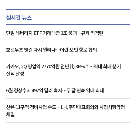
실시간 뉴스
단일 레버리지 ETF 거래대금 1조 붕괴…규제 직격탄
호르무즈 뱃길 다시 열리나…이란·오만 항로 합의
카카오, 2Q 영업익 2770억원 전년 比 36%↑…역대 최대 분기
실적 달성
6월 경상수지 497억 달러 흑자…두 달 연속 역대 최대
산본 11구역 정비사업 속도…LH, 주민대표회의와 사업시행약정
체결