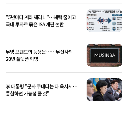
"5년마다 계좌 깨라니"…혜택 줄이고
국내 투자로 묶은 ISA 개편 논란
무명 브랜드의 등용문……무신사의
20년 플랫폼 혁명
李 대통령 "군사 쿠데타는 다 육사서…
통합하면 가능성 줄 것"