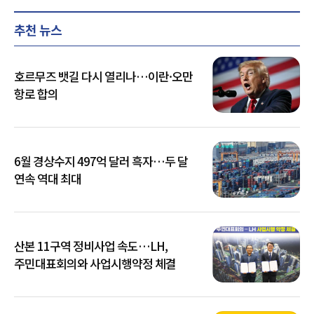
추천 뉴스
호르무즈 뱃길 다시 열리나…이란·오만
항로 합의
6월 경상수지 497억 달러 흑자…두 달
연속 역대 최대
산본 11구역 정비사업 속도…LH,
주민대표회의와 사업시행약정 체결