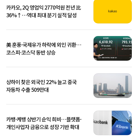
카카오, 2Q 영업익 2770억원 전년 比
36%↑…역대 최대 분기 실적 달성
美 훈풍·국제유가 하락에 외인 귀환…
코스피·코스닥 동반 상승
상하이 찾은 외국인 22% 늘고 중국
자동차 수출 509만대
카뱅·케뱅 상반기 순익 희비…플랫폼·
개인사업자 금융으로 성장 기반 확대