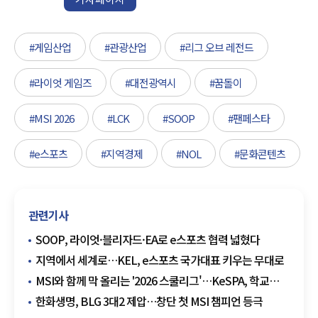
#게임산업
#관광산업
#리그 오브 레전드
#라이엇 게임즈
#대전광역시
#꿈돌이
#MSI 2026
#LCK
#SOOP
#팬페스타
#e스포츠
#지역경제
#NOL
#문화콘텐츠
관련기사
SOOP, 라이엇·블리자드·EA로 e스포츠 협력 넓혔다
지역에서 세계로…KEL, e스포츠 국가대표 키우는 무대로
MSI와 함께 막 올리는 '2026 스쿨리그'…KeSPA, 학교
e스포츠 육성 본격화
한화생명, BLG 3대2 제압…창단 첫 MSI 챔피언 등극