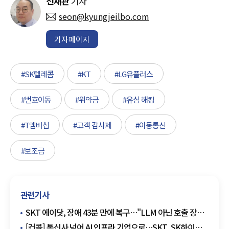
선재관
기자
seon@kyungjeilbo.com
기자페이지
#SK텔레콤
#KT
#LG유플러스
#번호이동
#위약금
#유심 해킹
#T멤버십
#고객 감사제
#이동통신
#보조금
관련기사
SKT 에이닷, 장애 43분 만에 복구…"LLM 아닌 호출 장비
오류"
[컨콜] 통신사 넘어 AI 인프라 기업으로…SKT, SK하이퍼