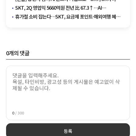
앞세워 데이터센터 주도권 경쟁
SKT, 2Q 영업익 5660억원 전년 比 67.3↑…AI
데이터센터가 만든 새 성장축
휴가철 소비 잡는다…SKT, 요금제 포인트·해외여행 혜택
확대
0
개의 댓글
0
/ 300
등록