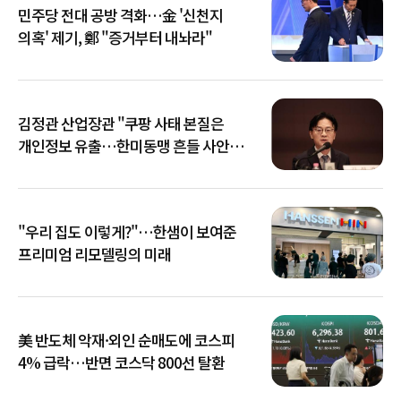
민주당 전대 공방 격화…金 '신천지
의혹' 제기, 鄭 "증거부터 내놔라"
김정관 산업장관 "쿠팡 사태 본질은
개인정보 유출…한미동맹 흔들 사안
아냐"
"우리 집도 이렇게?"…한샘이 보여준
프리미엄 리모델링의 미래
美 반도체 악재·외인 순매도에 코스피
4% 급락…반면 코스닥 800선 탈환