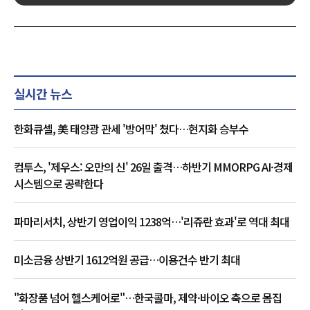
실시간 뉴스
한화큐셀, 美 태양광 관세 '방어막' 쳤다…현지화 승부수
컴투스, '제우스: 오만의 신' 26일 출격…하반기 MMORPG AI·경제
시스템으로 공략한다
파마리서치, 상반기 영업이익 1238억…'리쥬란 효과'로 역대 최대
미소금융 상반기 1612억원 공급…이용건수 반기 최대
"화장품 넘어 헬스케어로"…한국콜마, 제약·바이오 축으로 몸집