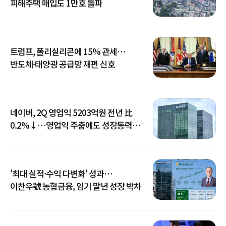
피해주택 매입도 1만호 돌파
트럼프, 폴리실리콘에 15% 관세…
반도체·태양광 공급망 재편 신호
네이버, 2Q 영업익 5203억원 전년 比
0.2%↓…영업익 주춤에도 성장동력
키운다
'최대 실적·수익 다변화' 성과…
이찬우號 농협금융, 임기 말년 성장 박차