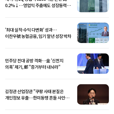
0.2%↓…영업익 주춤에도 성장동력
키운다
'최대 실적·수익 다변화' 성과…
이찬우號 농협금융, 임기 말년 성장 박차
민주당 전대 공방 격화…金 '신천지
의혹' 제기, 鄭 "증거부터 내놔라"
김정관 산업장관 "쿠팡 사태 본질은
개인정보 유출…한미동맹 흔들 사안
아냐"