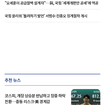
"오세훈이 공급절벽 설계자"… 與, 국힘 '세제개편안 공세'에 역공
국힘 윤리위 '돌려차기 발언' 서범수·진종오 징계절차 개시
추천 뉴스
코스피, 개장 상승분 반납하고 장중 하락
전환…중동 리스크·美 경계감