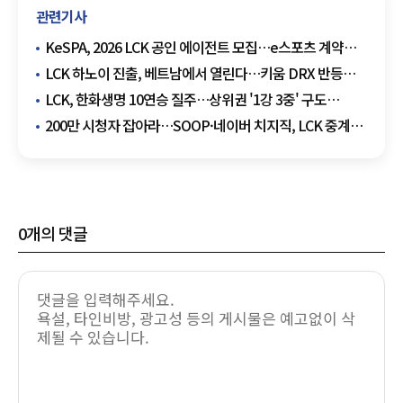
관련기사
KeSPA, 2026 LCK 공인 에이전트 모집…e스포츠 계약
시장 제도화
LCK 하노이 진출, 베트남에서 열린다…키움 DRX 반등
드라마 쓸까
LCK, 한화생명 10연승 질주…상위권 '1강 3중' 구도
굳어졌다
200만 시청자 잡아라…SOOP·네이버 치지직, LCK 중계
경쟁 본격화
0
개의 댓글