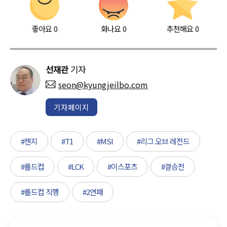
좋아요
0
화나요
0
추천해요
0
선재관
기자
seon@kyungjeilbo.com
기자페이지
#젠지
#T1
#MSI
#리그 오브 레전드
#롤드컵
#LCK
#이스포츠
#결승전
#롤드컵 직행
#2연패