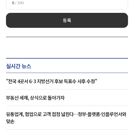
0
/ 300
등록
실시간 뉴스
"전국 4곳서 6·3 지방선거 후보 득표수 사후 수정"
부동산 세제, 상식으로 돌아가자
유통업계, 협업으로 고객 접점 넓힌다…정부·플랫폼·인플루언서와
맞손