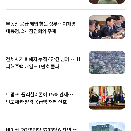
부동산 공급 해법 찾는 정부…이재명
대통령, 2차 점검회의 주재
전세사기 피해자 누적 4만건 넘어…LH
피해주택 매입도 1만호 돌파
트럼프, 폴리실리콘에 15% 관세…
반도체·태양광 공급망 재편 신호
네이버, 2Q 영업익 5203억원 전년 比