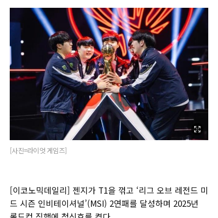
[사진=라이엇 게임즈]
[이코노믹데일리] 젠지가 T1을 꺾고 ‘리그 오브 레전드 미
드 시즌 인비테이셔널’(MSI) 2연패를 달성하며 2025년
롤드컵 직행에 청신호를 켰다.