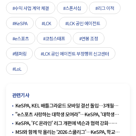
#수익 사업 계약 체결
#스폰서십
#리그 이적
#KeSPA
#LCK
#LCK 공인 에이전트
#e스포츠
#코칭스태프
#연봉 조정
#템퍼링
#LCK 공인 에이전트 부정행위 신고센터
#LoL
관련기사
KeSPA, KEL 배틀그라운드 모바일 결선 돌입…3개월
대장정 마무리
"e스포츠 사랑하는 대학생 모여라"…KeSPA, '대학생
리더스' 17기 모집
KeSPA, 'FC 온라인' 리그 개편에 넥슨과 협력 강화…
유망주 육성 힘쓴다
MSI와 함께 막 올리는 '2026 스쿨리그'…KeSPA, 학교