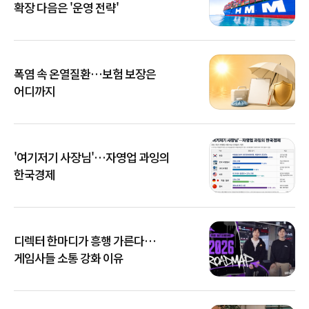
확장 다음은 '운영 전략'
폭염 속 온열질환…보험 보장은
어디까지
'여기저기 사장님'…자영업 과잉의
한국경제
디렉터 한마디가 흥행 가른다…
게임사들 소통 강화 이유