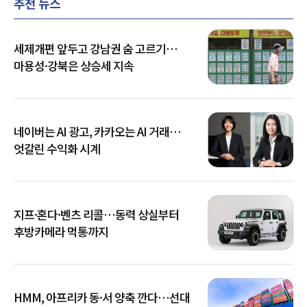
추천 뉴스
세제개편 앞두고 강남권 숨 고르기…
마용성·강북은 상승세 지속
네이버는 AI 광고, 카카오는 AI 거래…
엇갈린 수익화 시계
지프·혼다·벤츠 리콜…동력 상실부터
후방카메라 먹통까지
HMM, 아프리카 동·서 양축 깐다…선대