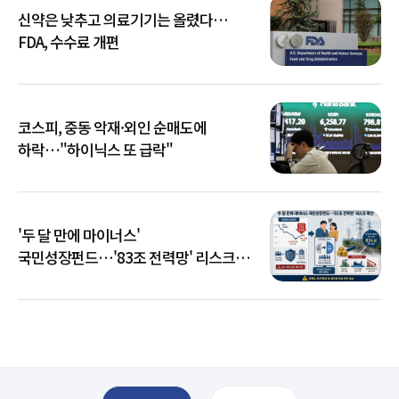
신약은 낮추고 의료기기는 올렸다…
FDA, 수수료 개편
코스피, 중동 악재·외인 순매도에
하락…"하이닉스 또 급락"
'두 달 만에 마이너스'
국민성장펀드…'83조 전력망' 리스크
확산