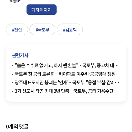
기자페이지
#건설
#국토부
#김윤덕
관련기사
"숨은 수수료 없애고, 하자 땐 환불"…국토부, 중고차 대책
발표
국토부 첫 공급 토론회…비아파트·이주비·공공임대 쟁점
부상
광주대표도서관 붕괴는 '인재'…국토부 "용접 부실·감리
소홀 확인"
3기 신도시 착공 최대 2년 단축…국토부, 공급 가용수단
총동원
0
개의 댓글