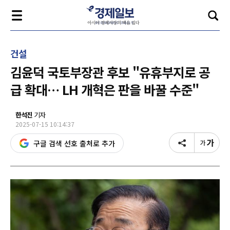
건설
김윤덕 국토부장관 후보 "유휴부지로 공
급 확대… LH 개혁은 판을 바꿀 수준"
한석진
기자
2025-07-15 10:14:37
구글 검색 선호 출처로 추가