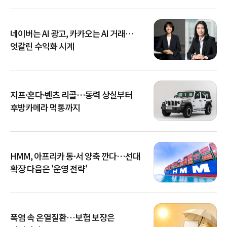
네이버는 AI 광고, 카카오는 AI 거래…
엇갈린 수익화 시계
지프·혼다·벤츠 리콜…동력 상실부터
후방카메라 먹통까지
HMM, 아프리카 동·서 양축 깐다…선대
확장 다음은 '운영 전략'
폭염 속 온열질환…보험 보장은