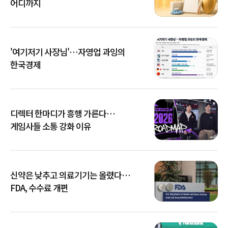
어디까지
'여기저기 사장님'…자영업 과잉의
한국경제
디렉터 한마디가 흥행 가른다…
게임사들 소통 강화 이유
신약은 낮추고 의료기기는 올렸다…
FDA, 수수료 개편