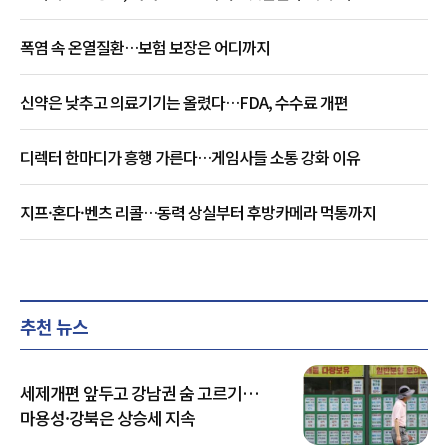
폭염 속 온열질환…보험 보장은 어디까지
신약은 낮추고 의료기기는 올렸다…FDA, 수수료 개편
디렉터 한마디가 흥행 가른다…게임사들 소통 강화 이유
지프·혼다·벤츠 리콜…동력 상실부터 후방카메라 먹통까지
추천 뉴스
세제개편 앞두고 강남권 숨 고르기…
마용성·강북은 상승세 지속