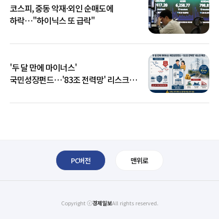
코스피, 중동 악재·외인 순매도에
하락…"하이닉스 또 급락"
'두 달 만에 마이너스'
국민성장펀드…'83조 전력망' 리스크
확산
PC버전
맨위로
Copyright ⓒ
경제일보
All rights reserved.