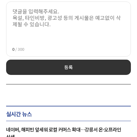
0
/ 300
등록
실시간 뉴스
네이버, 해피빈 앞세워 로컬 커머스 확대…강릉서 온·오프라인
상생