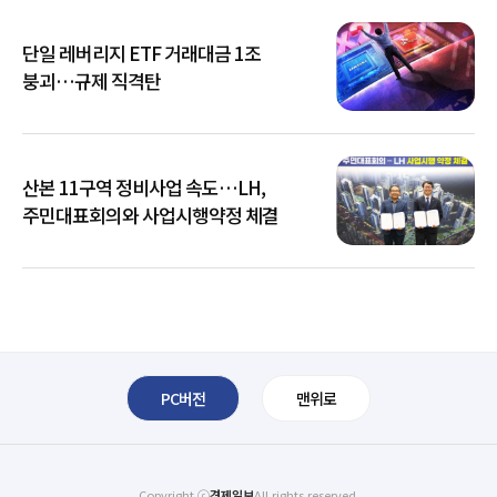
단일 레버리지 ETF 거래대금 1조
붕괴…규제 직격탄
산본 11구역 정비사업 속도…LH,
주민대표회의와 사업시행약정 체결
PC버전
맨위로
Copyright ⓒ
경제일보
All rights reserved.