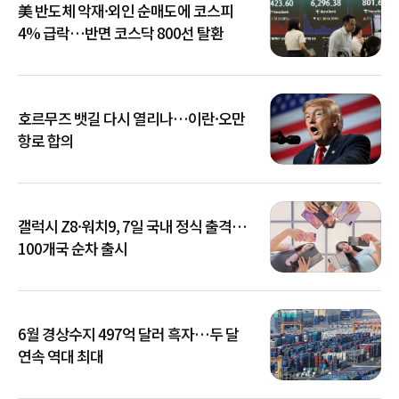
美 반도체 악재·외인 순매도에 코스피
4% 급락…반면 코스닥 800선 탈환
호르무즈 뱃길 다시 열리나…이란·오만
항로 합의
갤럭시 Z8·워치9, 7일 국내 정식 출격…
100개국 순차 출시
6월 경상수지 497억 달러 흑자…두 달
연속 역대 최대