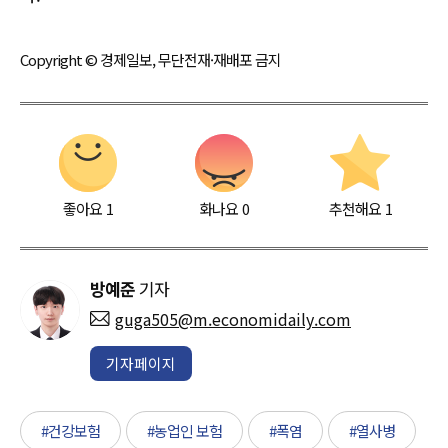
Copyright © 경제일보, 무단전재·재배포 금지
좋아요
1
화나요
0
추천해요
1
방예준
기자
guga505@m.economidaily.com
기자페이지
#건강보험
#농업인 보험
#폭염
#열사병