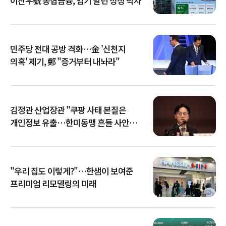
이찬우號 농협금융, 임기 말년 성장 박차
민주당 전대 공방 격화…金 '신천지
의혹' 제기, 鄭 "증거부터 내놔라"
김정관 산업장관 "쿠팡 사태 본질은
개인정보 유출…한미동맹 흔들 사안
아냐"
"우리 집도 이렇게?"…한샘이 보여준
프리미엄 리모델링의 미래