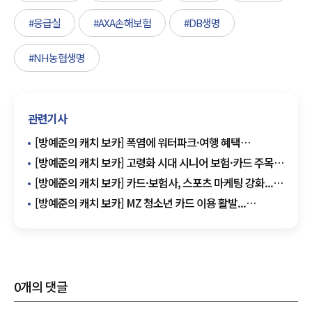
#응급실
#AXA손해보험
#DB생명
#NH농협생명
관련기사
[방예준의 캐치 보카] 폭염에 워터파크·여행 혜택
'쏟아진다'…카드사 여름 마케팅 경쟁
[방예준의 캐치 보카] 고령화 시대 시니어 보험·카드 주목...
특화 혜택·서비스 제공
[방에준의 캐치 보카] 카드·보험사, 스포츠 마케팅 강화...
관련 상품, 이벤트 운영 활발
[방예준의 캐치 보카] MZ 청소년 카드 이용 활발...
눈여겨볼 카드 상품은?
0
개의 댓글