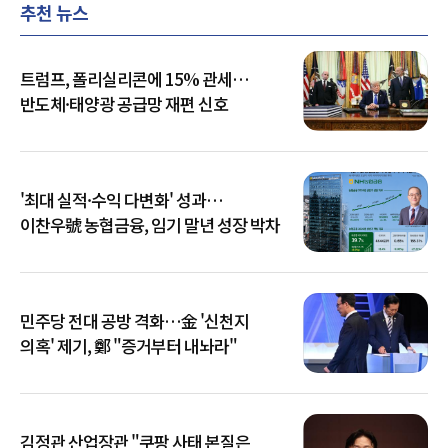
추천 뉴스
트럼프, 폴리실리콘에 15% 관세…
반도체·태양광 공급망 재편 신호
'최대 실적·수익 다변화' 성과…
이찬우號 농협금융, 임기 말년 성장 박차
민주당 전대 공방 격화…金 '신천지
의혹' 제기, 鄭 "증거부터 내놔라"
김정관 산업장관 "쿠팡 사태 본질은