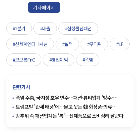
기자페이지
#2분기
#매출
#삼성물산패션
#신세계인터내셔날
#실적
#무더위
#LF
#코오롱FnC
#영업이익
#폭염
관련기사
폭염 주춤, 국지성 호우 변수…패션·뷰티업계 '방수·
지속력' 제품 강화
트럼프발 '관세 태풍'에…울고 웃는 韓 화장품·의류
OEM·ODM 기업들
강추위 속 패션업계는 '봄'…신제품으로 소비심리 달군다