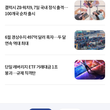
갤럭시 Z8·워치9, 7일 국내 정식 출격…
100개국 순차 출시
6월 경상수지 497억 달러 흑자…두 달
연속 역대 최대
단일 레버리지 ETF 거래대금 1조
붕괴…규제 직격탄