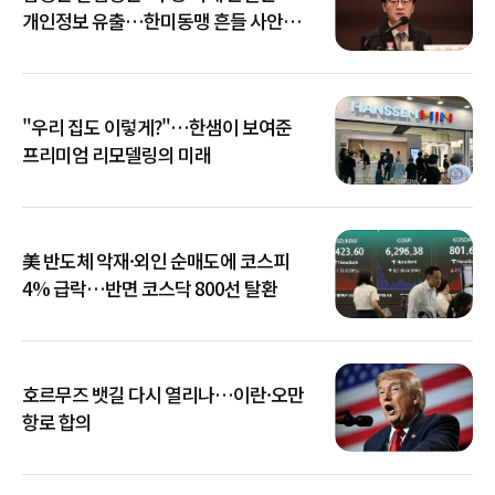
개인정보 유출…한미동맹 흔들 사안
아냐"
"우리 집도 이렇게?"…한샘이 보여준
프리미엄 리모델링의 미래
美 반도체 악재·외인 순매도에 코스피
4% 급락…반면 코스닥 800선 탈환
호르무즈 뱃길 다시 열리나…이란·오만
항로 합의