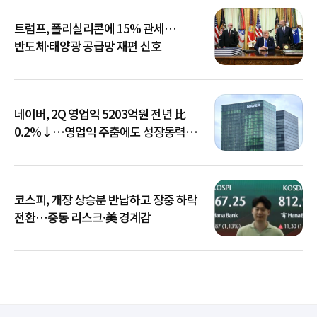
트럼프, 폴리실리콘에 15% 관세…
반도체·태양광 공급망 재편 신호
네이버, 2Q 영업익 5203억원 전년 比
0.2%↓…영업익 주춤에도 성장동력
키운다
코스피, 개장 상승분 반납하고 장중 하락
전환…중동 리스크·美 경계감