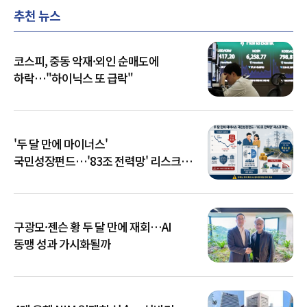
추천 뉴스
코스피, 중동 악재·외인 순매도에
하락…"하이닉스 또 급락"
'두 달 만에 마이너스'
국민성장펀드…'83조 전력망' 리스크
확산
구광모·젠슨 황 두 달 만에 재회…AI
동맹 성과 가시화될까