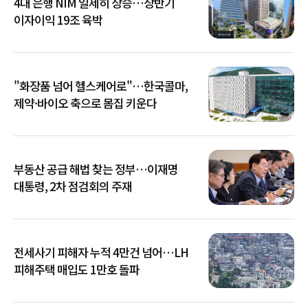
4대 은행 NIM 일제히 상승…상반기
이자이익 19조 육박
"화장품 넘어 헬스케어로"…한국콜마,
제약·바이오 축으로 몸집 키운다
부동산 공급 해법 찾는 정부…이재명
대통령, 2차 점검회의 주재
전세사기 피해자 누적 4만건 넘어…LH
피해주택 매입도 1만호 돌파