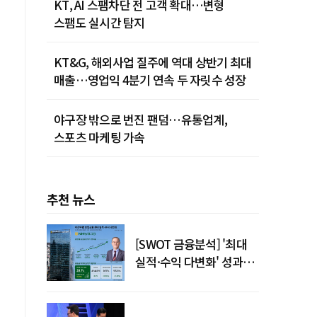
KT, AI 스팸차단 전 고객 확대…변형
스팸도 실시간 탐지
KT&G, 해외사업 질주에 역대 상반기 최대
매출…영업익 4분기 연속 두 자릿수 성장
야구장 밖으로 번진 팬덤…유통업계,
스포츠 마케팅 가속
추천 뉴스
[SWOT 금융분석] '최대
리
실적·수익 다변화' 성과…
이찬우號 농협금융, 임기
말년 성장 박차