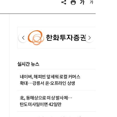
실시간 뉴스
네이버, 해피빈 앞세워 로컬 커머스
확대…강릉서 온·오프라인 상생
北, 동해상으로 미상 발사체…
탄도미사일이면 42일만