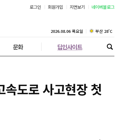
서울 33˚C
로그인
회원가입
지면보기
네이버블로그
부산 28˚C
2026.08.06 목요일
대구 26˚C
문화
딥인사이트
인천 29˚C
광주 28˚C
대전 29˚C
고속도로 사고현장 첫
울산 25˚C
강릉 25˚C
제주 28˚C