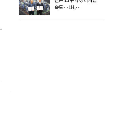
속도…LH,
주민대표회의와
사업시행약정 체결