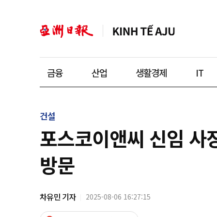
금융
산업
생활경제
IT
건설
포스코이앤씨 신임 사장
방문
차유민 기자
2025-08-06 16:27:15