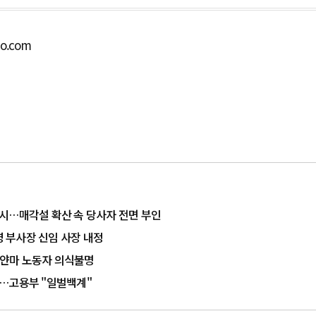
bo.com
시…매각설 확산 속 당사자 전면 부인
 부사장 신임 사장 내정
미얀마 노동자 의식불명
고…고용부 "일벌백계"