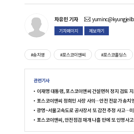
차유민
기자
yuminc@kyungjeil
기자페이지
제보하기
#송치영
#포스코이앤씨
#포스코홀딩스
관련기사
이재명 대통령, 포스코이앤씨 건설면허 정지 검토 지
포스코이앤씨 정희민 사장 사의…안전 전문가 송치영
광명~서울고속도로 공사장서 또 감전 추정 사고…
포스코이앤씨, 안전점검 재개 나흘 만에 또 인명사