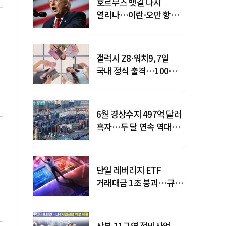
호르무즈 뱃길 다시
열리나…이란·오만 항로
합의
갤럭시 Z8·워치9, 7일
국내 정식 출격…100개국
순차 출시
6월 경상수지 497억 달러
흑자…두 달 연속 역대
최대
단일 레버리지 ETF
거래대금 1조 붕괴…규제
직격탄
산본 11구역 정비사업