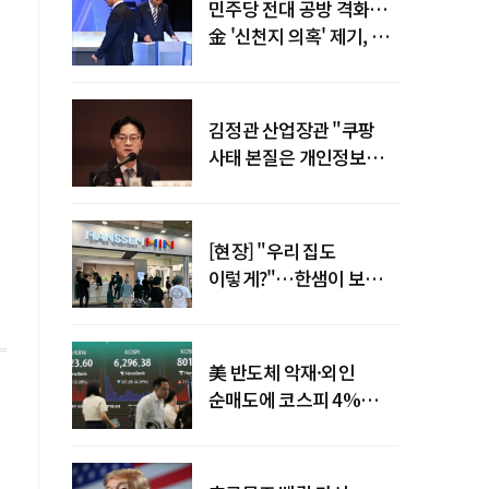
민주당 전대 공방 격화…
金 '신천지 의혹' 제기, 鄭
"증거부터 내놔라"
김정관 산업장관 "쿠팡
사태 본질은 개인정보
유출…한미동맹 흔들
사안 아냐"
[현장] "우리 집도
이렇게?"…한샘이 보여준
프리미엄 리모델링의 미래
美 반도체 악재·외인
순매도에 코스피 4%
급락…반면 코스닥 800선
탈환