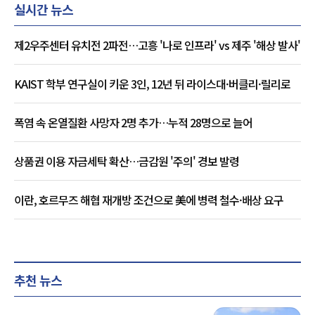
실시간 뉴스
제2우주센터 유치전 2파전…고흥 '나로 인프라' vs 제주 '해상 발사'
KAIST 학부 연구실이 키운 3인, 12년 뒤 라이스대·버클리·릴리로
폭염 속 온열질환 사망자 2명 추가…누적 28명으로 늘어
상품권 이용 자금세탁 확산…금감원 '주의' 경보 발령
이란, 호르무즈 해협 재개방 조건으로 美에 병력 철수·배상 요구
추천 뉴스