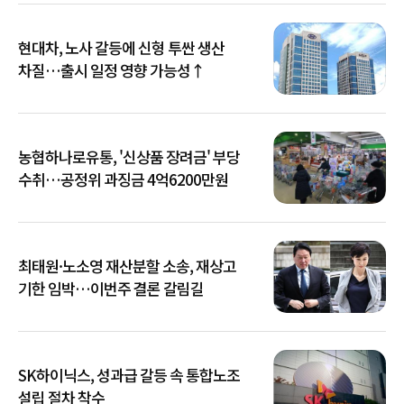
현대차, 노사 갈등에 신형 투싼 생산
차질…출시 일정 영향 가능성↑
농협하나로유통, '신상품 장려금' 부당
수취…공정위 과징금 4억6200만원
최태원·노소영 재산분할 소송, 재상고
기한 임박…이번주 결론 갈림길
SK하이닉스, 성과급 갈등 속 통합노조
설립 절차 착수