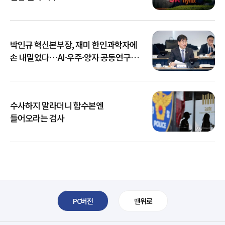
박인규 혁신본부장, 재미 한인과학자에
손 내밀었다…AI·우주·양자 공동연구
확대
수사하지 말라더니 합수본엔
들어오라는 검사
PC버전
맨위로