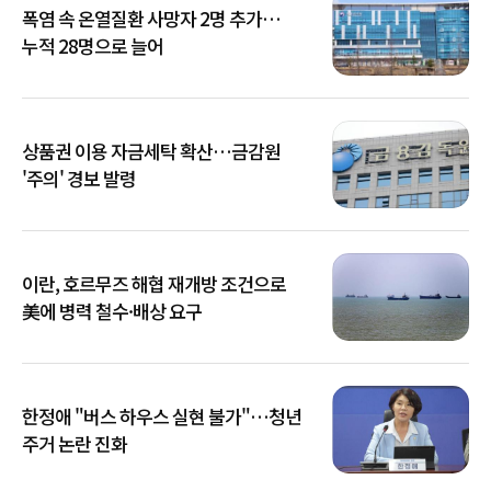
폭염 속 온열질환 사망자 2명 추가…
누적 28명으로 늘어
상품권 이용 자금세탁 확산…금감원
'주의' 경보 발령
이란, 호르무즈 해협 재개방 조건으로
美에 병력 철수·배상 요구
한정애 "버스 하우스 실현 불가"…청년
주거 논란 진화