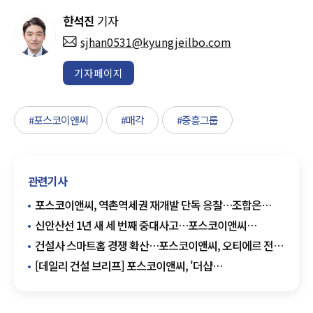
한석진
기자
sjhan0531@kyungjeilbo.com
기자페이지
#포스코이앤씨
#매각
#중흥그룹
관련기사
포스코이앤씨, 역촌역세권 재개발 단독 응찰…조합은
재입찰 공고
신안산선 1년 새 세 번째 중대사고…포스코이앤씨
안전관리 도마
건설사 스마트홈 경쟁 확산…포스코이앤씨, 오티에르 전용
앱 선보여
[데일리 건설 브리프] 포스코이앤씨, '더샵
검단레이크파크' 분양…검단 첫 '더샵' 브랜드 外