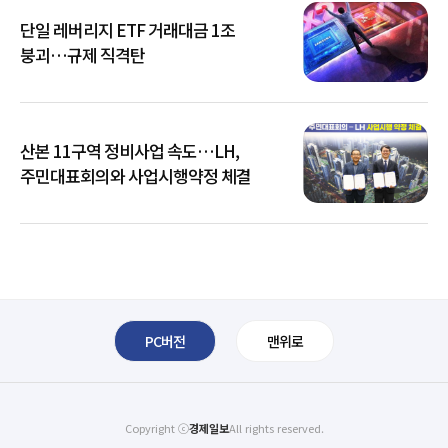
단일 레버리지 ETF 거래대금 1조
붕괴…규제 직격탄
산본 11구역 정비사업 속도…LH,
주민대표회의와 사업시행약정 체결
PC버전
맨위로
Copyright ⓒ
경제일보
All rights reserved.