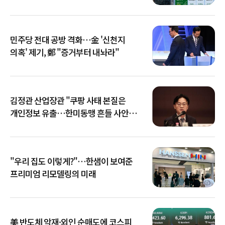
민주당 전대 공방 격화…金 '신천지
의혹' 제기, 鄭 "증거부터 내놔라"
김정관 산업장관 "쿠팡 사태 본질은
개인정보 유출…한미동맹 흔들 사안
아냐"
"우리 집도 이렇게?"…한샘이 보여준
프리미엄 리모델링의 미래
美 반도체 악재·외인 순매도에 코스피