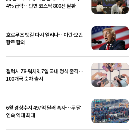
4% 급락…반면 코스닥 800선 탈환
호르무즈 뱃길 다시 열리나…이란·오만
항로 합의
갤럭시 Z8·워치9, 7일 국내 정식 출격…
100개국 순차 출시
6월 경상수지 497억 달러 흑자…두 달
연속 역대 최대