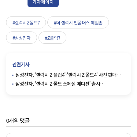
기자페이지
#갤럭시Z폴드7
#더 갤럭시 언폴더스 체험존
#삼성전자
#Z플립7
관련기사
삼성전자, '갤럭시 Z 플립4'·'갤럭시 Z 폴드4' 사전 판매
실시
삼성전자, '갤럭시 Z 폴드 스페셜 에디션' 출시
···279만원부터 시작
0
개의 댓글