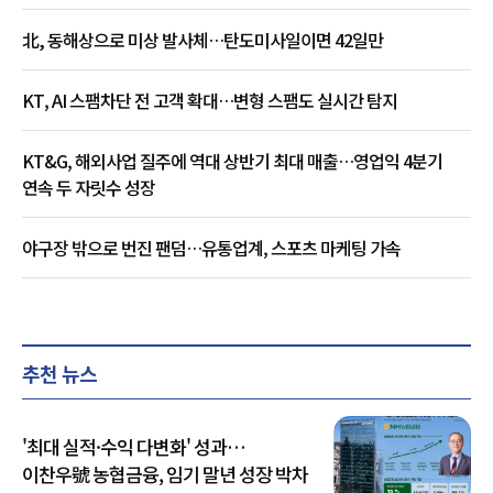
北, 동해상으로 미상 발사체…탄도미사일이면 42일만
KT, AI 스팸차단 전 고객 확대…변형 스팸도 실시간 탐지
KT&G, 해외사업 질주에 역대 상반기 최대 매출…영업익 4분기
연속 두 자릿수 성장
야구장 밖으로 번진 팬덤…유통업계, 스포츠 마케팅 가속
추천 뉴스
'최대 실적·수익 다변화' 성과…
이찬우號 농협금융, 임기 말년 성장 박차