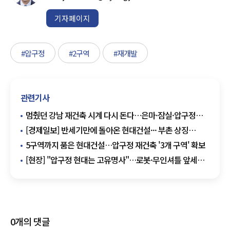
기자페이지
#압구정
#2구역
#재개발
관련기사
멈췄던 강남 재건축 시계 다시 돈다…은마·잠실·압구정
인허가 속도
[경제일보] 반세기만에 돌아온 현대건설··· 부촌 상징
'압구정 현대' 정통성 잇는다
5구역까지 품은 현대건설…압구정 재건축 '3개 구역' 확보
[현장] "압구정 현대는 고유명사"…로봇·무인셔틀 앞세운
현대건설 홍보관 가보니
0
개의 댓글