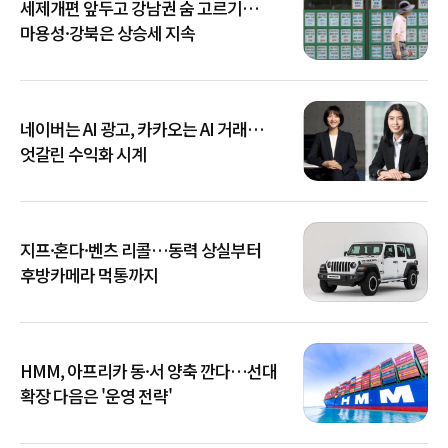
세제개편 앞두고 강남권 숨 고르기…
마용성·강북은 상승세 지속
네이버는 AI 광고, 카카오는 AI 거래…
엇갈린 수익화 시계
지프·혼다·벤츠 리콜…동력 상실부터
후방카메라 먹통까지
HMM, 아프리카 동·서 양축 깐다…선대
확장 다음은 '운영 전략'