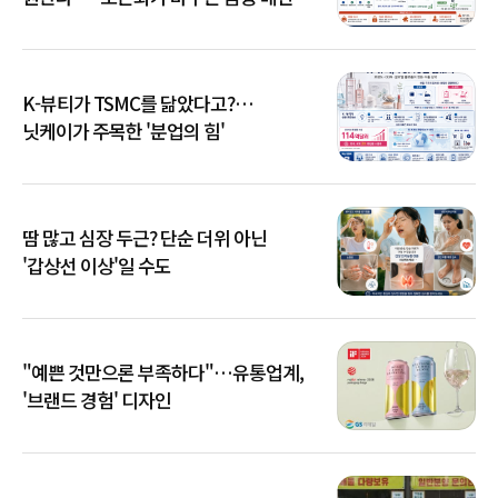
K-뷰티가 TSMC를 닮았다고?…
닛케이가 주목한 '분업의 힘'
땀 많고 심장 두근? 단순 더위 아닌
'갑상선 이상'일 수도
"예쁜 것만으론 부족하다"…유통업계,
'브랜드 경험' 디자인