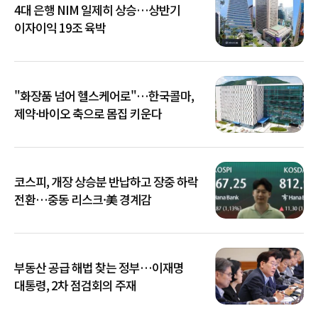
4대 은행 NIM 일제히 상승…상반기
이자이익 19조 육박
"화장품 넘어 헬스케어로"…한국콜마,
제약·바이오 축으로 몸집 키운다
코스피, 개장 상승분 반납하고 장중 하락
전환…중동 리스크·美 경계감
부동산 공급 해법 찾는 정부…이재명
대통령, 2차 점검회의 주재