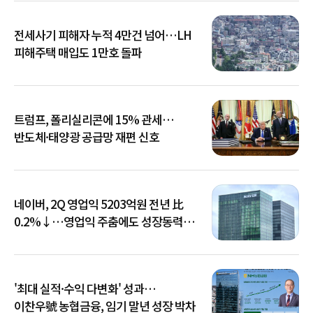
전세사기 피해자 누적 4만건 넘어…LH
피해주택 매입도 1만호 돌파
트럼프, 폴리실리콘에 15% 관세…
반도체·태양광 공급망 재편 신호
네이버, 2Q 영업익 5203억원 전년 比
0.2%↓…영업익 주춤에도 성장동력
키운다
'최대 실적·수익 다변화' 성과…
이찬우號 농협금융, 임기 말년 성장 박차