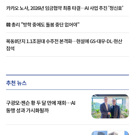
카카오 노사, 2026년 임금협약 최종 타결…AI 사업 추진 '청신호'
韓 총리 "방학 중에도 돌봄 중단 없어야"
목동8단지 1.1조원대 수주전 본격화…현설에 GS·대우·DL·현산
참석
추천 뉴스
구광모·젠슨 황 두 달 만에 재회…AI
동맹 성과 가시화될까