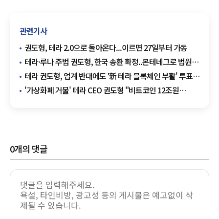
관련기사
권도형, 테라 2.0으로 돌아온다...이르면 27일부터 가동
테라·루나 주범 권도형, 한국 송환 확정..몬테네그로 법원
최종 판결
테라 권도형, 업계 반대에도 '新 테라 블록체인 부활' 투표
실시
'가상화폐 거물' 테라 CEO 권도형 "비트코인 12조원
사겠다"
0
개의 댓글