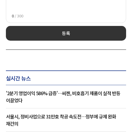
0
/ 300
등록
실시간 뉴스
'2분기 영업이익 586% 급증'…씨젠, 비호흡기 제품이 실적 반등
이끌었다
서울시, 정비사업으로 31만호 착공 속도전…정부에 규제 완화
재건의