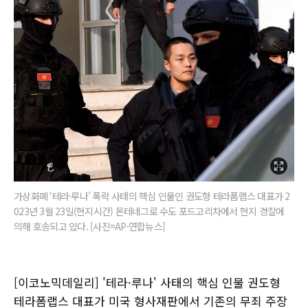
가상화폐 ‘테라·루나’ 폭락 사태의 핵심 인물인 권도형 테라폼랩스 대표가 2
023년 3월 23일(현지시간) 몬테네그로 수도 포드고리차에서 현지 경찰에
의해 호송되고 있다. [사진=AP·연합뉴스]
[이코노믹데일리] '테라·루나' 사태의 핵심 인물 권도형
테라폼랩스 대표가 미국 형사재판에서 기존의 무죄 주장