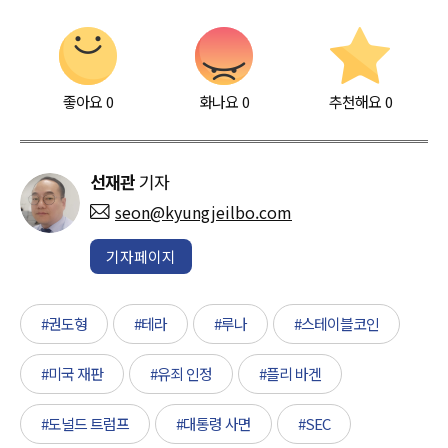
좋아요
0
화나요
0
추천해요
0
선재관
기자
seon@kyungjeilbo.com
기자페이지
#권도형
#테라
#루나
#스테이블코인
#미국 재판
#유죄 인정
#플리 바겐
#도널드 트럼프
#대통령 사면
#SEC