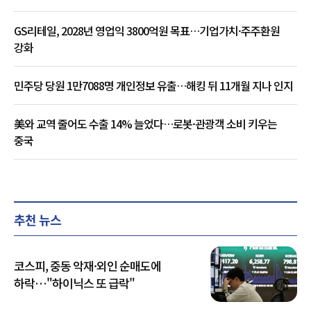
GS리테일, 2028년 영업익 3800억원 목표…기업가치·주주환원
강화
민주당 당원 1만7088명 개인정보 유출…해킹 뒤 11개월 지나 인지
美와 교역 줄어도 수출 14% 늘었다…로봇·관광객 소비 키우는
중국
추천 뉴스
코스피, 중동 악재·외인 순매도에
하락…"하이닉스 또 급락"