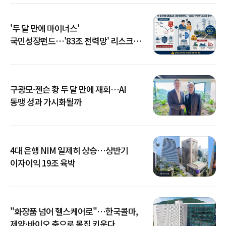
'두 달 만에 마이너스'
국민성장펀드…'83조 전력망' 리스크
확산
구광모·젠슨 황 두 달 만에 재회…AI
동맹 성과 가시화될까
4대 은행 NIM 일제히 상승…상반기
이자이익 19조 육박
"화장품 넘어 헬스케어로"…한국콜마,
제약·바이오 축으로 몸집 키운다