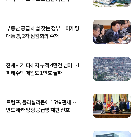
부동산 공급 해법 찾는 정부…이재명
대통령, 2차 점검회의 주재
전세사기 피해자 누적 4만건 넘어…LH
피해주택 매입도 1만호 돌파
트럼프, 폴리실리콘에 15% 관세…
반도체·태양광 공급망 재편 신호