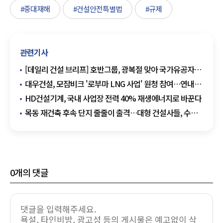
#중대재해
#건설안전특별법
#규제
관련기사
[데일리 건설 브리프] 호반그룹, 광복절 맞아 국가유공자
장수사진 촬영 봉사활동 外
대우건설, 모잠비크 '로부마 LNG 사업' 원청 참여…연내
EPC 본계약 목표
HD건설기계, 국내 사업장 전력 40% 재생에너지로 바꾼다
목동 재건축 후속 단지 줄줄이 출격…대형 건설사들, 수주
셈법 분주
0
개의 댓글