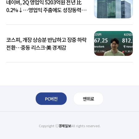
네이버, 2Q 영업익 5203억원 전년 比
0.2%↓…영업익 주춤에도 성장동력
키운다
코스피, 개장 상승분 반납하고 장중 하락
전환…중동 리스크·美 경계감
PC버전
맨위로
Copyright ⓒ
경제일보
All rights reserved.