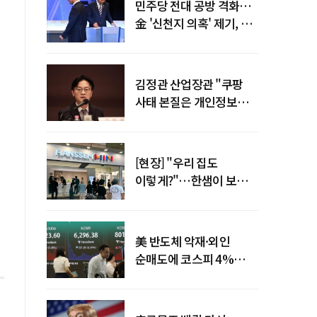
민주당 전대 공방 격화…
金 '신천지 의혹' 제기, 鄭
"증거부터 내놔라"
김정관 산업장관 "쿠팡
사태 본질은 개인정보
유출…한미동맹 흔들
사안 아냐"
[현장] "우리 집도
이렇게?"…한샘이 보여준
프리미엄 리모델링의 미래
美 반도체 악재·외인
순매도에 코스피 4%
급락…반면 코스닥 800선
탈환