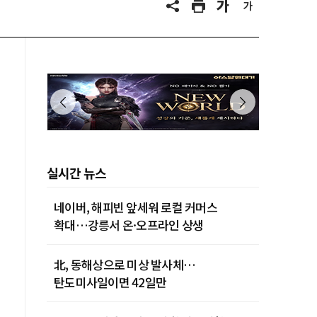
제주 28˚C
실시간 뉴스
네이버, 해피빈 앞세워 로컬 커머스
확대…강릉서 온·오프라인 상생
北, 동해상으로 미상 발사체…
탄도미사일이면 42일만