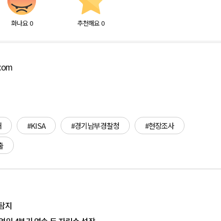
화나요
0
추천해요
0
.com
해
#KISA
#경기남부경찰청
#현장조사
출
 탐지