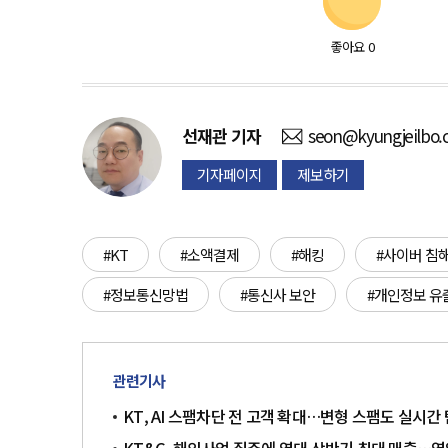
좋아요
0
선재관
기자
seon@kyungjeilbo
기자페이지
제보하기
#KT
#소액결제
#해킹
#사이버 침
#정보통신망법
#통신사 보안
#개인정보 유
관련기사
KT, AI 스팸차단 전 고객 확대…변형 스팸도 실시간