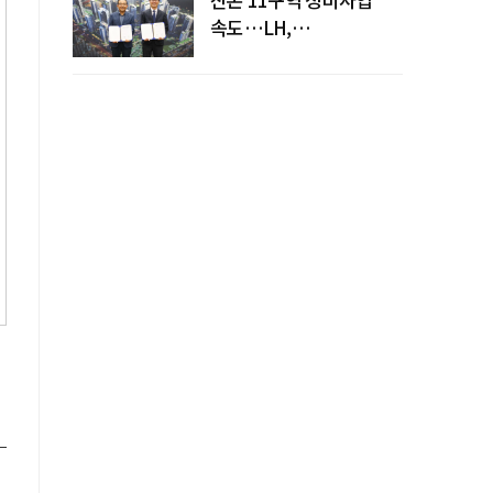
속도…LH,
주민대표회의와
사업시행약정 체결