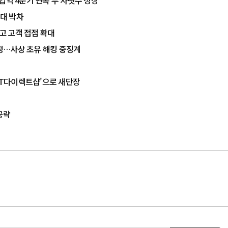
업익 4분기 연속 두 자릿수 성장
확대 박차
고 고객 접점 확대
확정…사상 초유 해킹 중징계
'KT다이렉트샵'으로 새단장
 공략