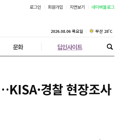
로그인
회원가입
지면보기
네이버블로그
서울 33˚C
부산 28˚C
2026.08.06 목요일
문화
딥인사이트
대구 26˚C
인천 29˚C
광주 28˚C
고…KISA·경찰 현장조사
대전 29˚C
울산 25˚C
강릉 25˚C