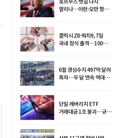
호르무즈 뱃길 다시
열리나…이란·오만 항로
합의
갤럭시 Z8·워치9, 7일
국내 정식 출격…100개국
순차 출시
6월 경상수지 497억 달러
흑자…두 달 연속 역대
최대
단일 레버리지 ETF
거래대금 1조 붕괴…규제
직격탄
산본 11구역 정비사업