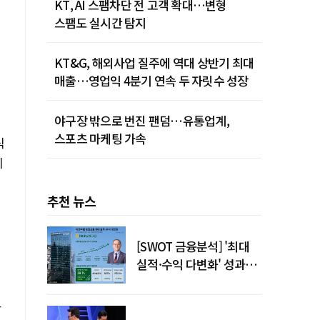
KT, AI 스팸차단 전 고객 확대…변형
스팸도 실시간 탐지
KT&G, 해외사업 질주에 역대 상반기 최대
매출…영업익 4분기 연속 두 자릿수 성장
야구장 밖으로 번진 팬덤…유통업계,
스포츠 마케팅 가속
식
이
추천 뉴스
[SWOT 금융분석] '최대
실적·수익 다변화' 성과…
이찬우號 농협금융, 임기
말년 성장 박차
고