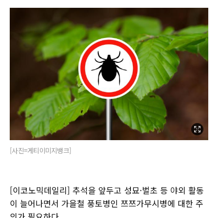
[사진=게티이미지뱅크]
[이코노믹데일리] 추석을 앞두고 성묘·벌초 등 야외 활동
이 늘어나면서 가을철 풍토병인 쯔쯔가무시병에 대한 주
의가 필요하다.