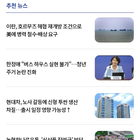
추천 뉴스
이란, 호르무즈 해협 재개방 조건으로
美에 병력 철수·배상 요구
한정애 "버스 하우스 실현 불가"…청년
주거 논란 진화
현대차, 노사 갈등에 신형 투싼 생산
차질…출시 일정 영향 가능성↑
농협하나로유통, '신상품 장려금' 부당