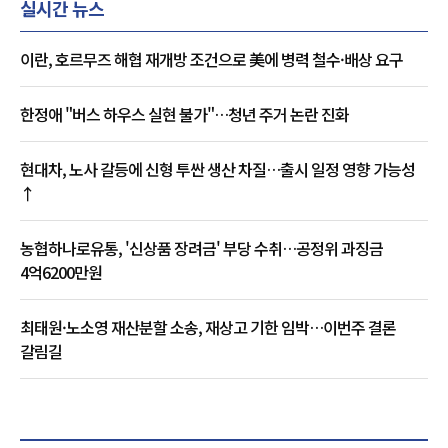
실시간 뉴스
이란, 호르무즈 해협 재개방 조건으로 美에 병력 철수·배상 요구
한정애 "버스 하우스 실현 불가"…청년 주거 논란 진화
현대차, 노사 갈등에 신형 투싼 생산 차질…출시 일정 영향 가능성
↑
농협하나로유통, '신상품 장려금' 부당 수취…공정위 과징금
4억6200만원
최태원·노소영 재산분할 소송, 재상고 기한 임박…이번주 결론
갈림길