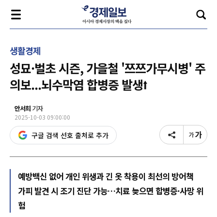
생활경제
성묘·벌초 시즌, 가을철 '쯔쯔가무시병' 주
의보...뇌수막염 합병증 발생⭡
안서희
기자
2025-10-03 09:00:00
구글 검색 선호 출처로 추가
예방백신 없어 개인 위생과 긴 옷 착용이 최선의 방어책
가피 발견 시 조기 진단 가능…치료 늦으면 합병증·사망 위
험