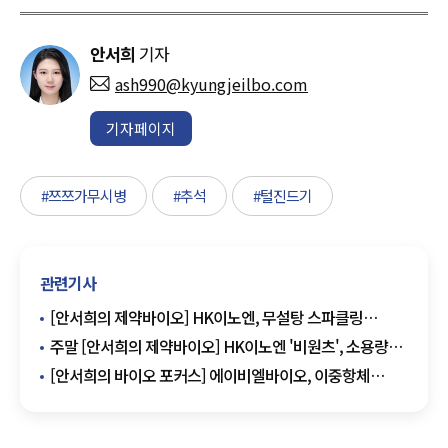
안서희
기자
ash990@kyungjeilbo.com
기자페이지
#쯔쯔가무시병
#추석
#털진드기
관련기사
[안서희의 제약바이오] HK이노엔, 무설탕 스파클링
숙취해소제 '컨디션 제로 스파클링' 출시 외
주말 [안서희의 제약바이오] HK이노엔 '비원츠', 소용량
스킨케어 4종으로 편의점 진출 외
[안서희의 바이오 포커스] 에이비엘바이오, 이중항체
ABL503 미국·캐나다 특허 외