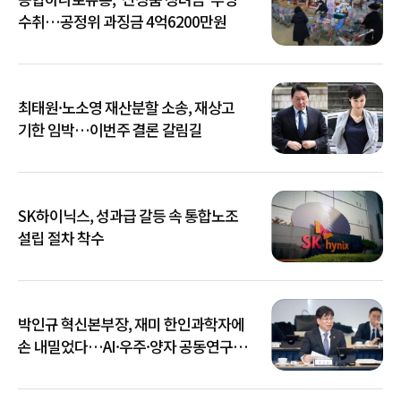
수취…공정위 과징금 4억6200만원
최태원·노소영 재산분할 소송, 재상고
기한 임박…이번주 결론 갈림길
SK하이닉스, 성과급 갈등 속 통합노조
설립 절차 착수
박인규 혁신본부장, 재미 한인과학자에
손 내밀었다…AI·우주·양자 공동연구
확대