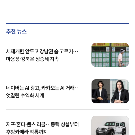
추천 뉴스
세제개편 앞두고 강남권 숨 고르기…
마용성·강북은 상승세 지속
네이버는 AI 광고, 카카오는 AI 거래…
엇갈린 수익화 시계
지프·혼다·벤츠 리콜…동력 상실부터
후방카메라 먹통까지