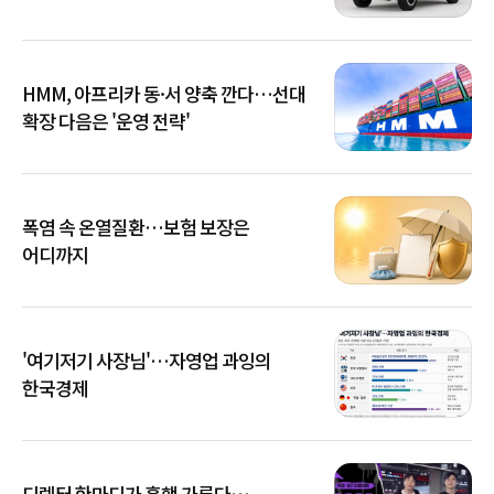
HMM, 아프리카 동·서 양축 깐다…선대
확장 다음은 '운영 전략'
폭염 속 온열질환…보험 보장은
어디까지
'여기저기 사장님'…자영업 과잉의
한국경제
디렉터 한마디가 흥행 가른다…