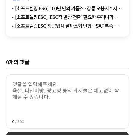
[소프트텔링 ESG] 100년 만의 가뭄?… 강릉 오봉저수지
고갈이 부른 '인재(人災)'의 경고
[소프트텔링ESG] 'ESG적 발상 전환' 필요한 우리나라
데이터센터 건설
[소프트텔링ESG]항공업계 탈탄소화 난항…SAF 부족·
기술 지연·탄소 상쇄 신뢰성 '3중고'
0
개의 댓글
0
/ 300