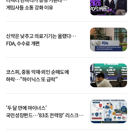
게임사들 소통 강화 이유
신약은 낮추고 의료기기는 올렸다…
FDA, 수수료 개편
코스피, 중동 악재·외인 순매도에
하락…"하이닉스 또 급락"
'두 달 만에 마이너스'
국민성장펀드…'83조 전력망' 리스크
확산