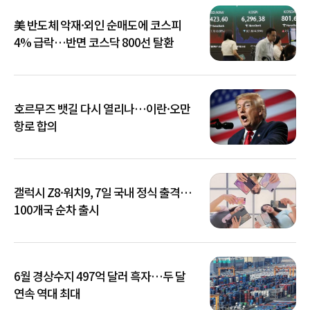
美 반도체 악재·외인 순매도에 코스피
4% 급락…반면 코스닥 800선 탈환
호르무즈 뱃길 다시 열리나…이란·오만
항로 합의
갤럭시 Z8·워치9, 7일 국내 정식 출격…
100개국 순차 출시
6월 경상수지 497억 달러 흑자…두 달
연속 역대 최대