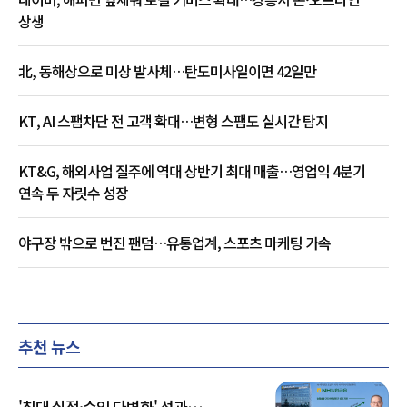
상생
北, 동해상으로 미상 발사체…탄도미사일이면 42일만
KT, AI 스팸차단 전 고객 확대…변형 스팸도 실시간 탐지
KT&G, 해외사업 질주에 역대 상반기 최대 매출…영업익 4분기
연속 두 자릿수 성장
야구장 밖으로 번진 팬덤…유통업계, 스포츠 마케팅 가속
추천 뉴스
'최대 실적·수익 다변화' 성과…