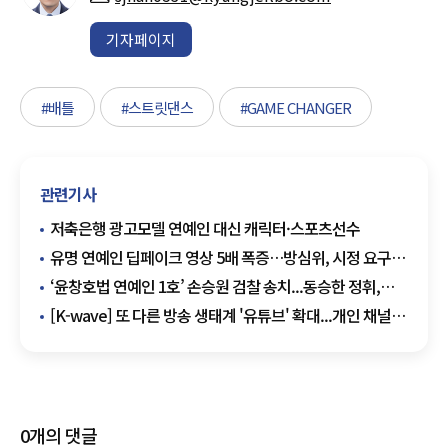
기자페이지
#배틀
#스트릿댄스
#GAME CHANGER
관련기사
저축은행 광고모델 연예인 대신 캐릭터·스포츠선수
유명 연예인 딥페이크 영상 5배 폭증…방심위, 시정 요구
의결
‘윤창호법 연예인 1호’ 손승원 검찰 송치...동승한 정휘,
불기소의견
[K-wave] 또 다른 방송 생태계 '유튜브' 확대...개인 채널
오픈하는 연예인⭡
0
개의 댓글