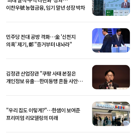
이찬우號 농협금융, 임기 말년 성장 박차
민주당 전대 공방 격화…金 '신천지
의혹' 제기, 鄭 "증거부터 내놔라"
김정관 산업장관 "쿠팡 사태 본질은
개인정보 유출…한미동맹 흔들 사안
아냐"
"우리 집도 이렇게?"…한샘이 보여준
프리미엄 리모델링의 미래