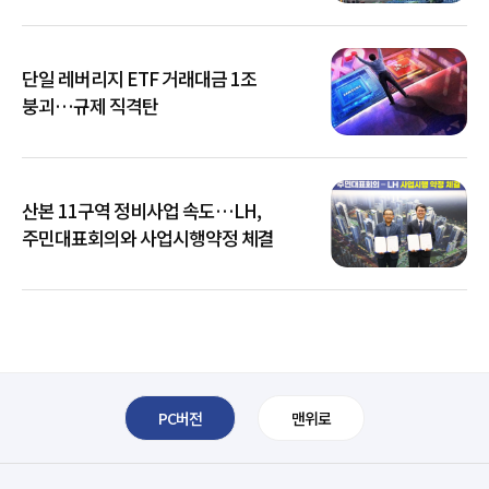
단일 레버리지 ETF 거래대금 1조
붕괴…규제 직격탄
산본 11구역 정비사업 속도…LH,
주민대표회의와 사업시행약정 체결
PC버전
맨위로