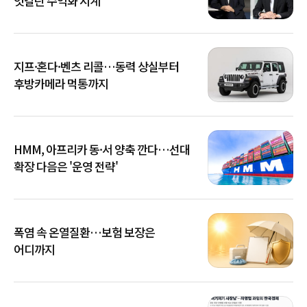
엇갈린 수익화 시계
지프·혼다·벤츠 리콜…동력 상실부터
후방카메라 먹통까지
HMM, 아프리카 동·서 양축 깐다…선대
확장 다음은 '운영 전략'
폭염 속 온열질환…보험 보장은
어디까지