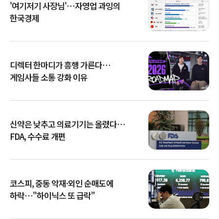
'여기저기 사장님'…자영업 과잉의
한국경제
디렉터 한마디가 흥행 가른다…
게임사들 소통 강화 이유
신약은 낮추고 의료기기는 올렸다…
FDA, 수수료 개편
코스피, 중동 악재·외인 순매도에
하락…"하이닉스 또 급락"