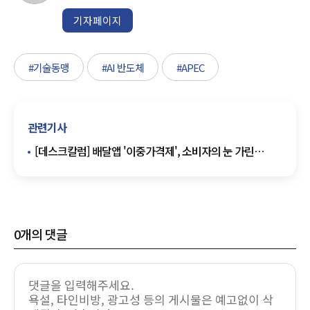
기자페이지
#기술동맹
#AI 반도체
#APEC
관련기사
[데스크칼럼] 배달앱 '이중가격제', 소비자의 눈 가린
편리함의 그림자
0
개의 댓글