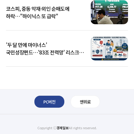
코스피, 중동 악재·외인 순매도에
하락…"하이닉스 또 급락"
'두 달 만에 마이너스'
국민성장펀드…'83조 전력망' 리스크
확산
PC버전
맨위로
Copyright ⓒ
경제일보
All rights reserved.