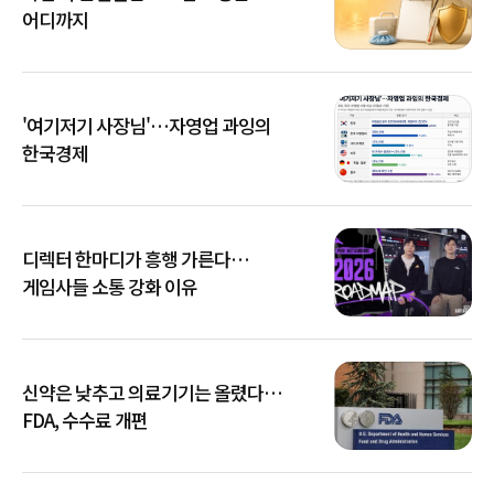
어디까지
'여기저기 사장님'…자영업 과잉의
한국경제
디렉터 한마디가 흥행 가른다…
게임사들 소통 강화 이유
신약은 낮추고 의료기기는 올렸다…
FDA, 수수료 개편