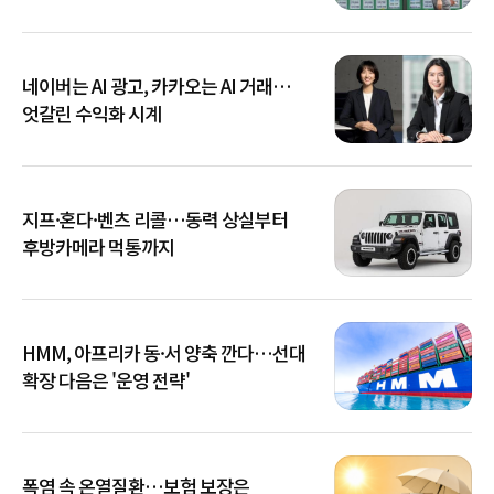
네이버는 AI 광고, 카카오는 AI 거래…
엇갈린 수익화 시계
지프·혼다·벤츠 리콜…동력 상실부터
후방카메라 먹통까지
HMM, 아프리카 동·서 양축 깐다…선대
확장 다음은 '운영 전략'
폭염 속 온열질환…보험 보장은