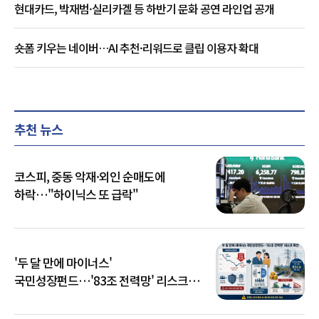
현대카드, 박재범·실리카겔 등 하반기 문화 공연 라인업 공개
숏폼 키우는 네이버…AI 추천·리워드로 클립 이용자 확대
추천 뉴스
코스피, 중동 악재·외인 순매도에
하락…"하이닉스 또 급락"
'두 달 만에 마이너스'
국민성장펀드…'83조 전력망' 리스크
확산