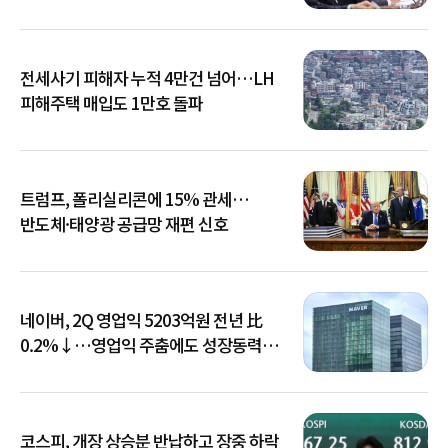
전세사기 피해자 누적 4만건 넘어…LH
피해주택 매입도 1만호 돌파
트럼프, 폴리실리콘에 15% 관세…
반도체·태양광 공급망 재편 신호
네이버, 2Q 영업익 5203억원 전년 比
0.2%↓…영업익 주춤에도 성장동력
키운다
코스피, 개장 상승분 반납하고 장중 하락