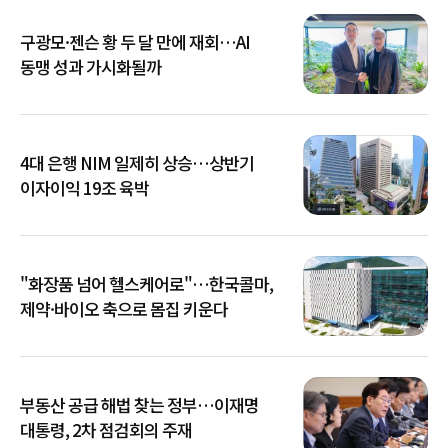
구광모·젠슨 황 두 달 만에 재회…AI
동맹 성과 가시화될까
4대 은행 NIM 일제히 상승…상반기
이자이익 19조 육박
"화장품 넘어 헬스케어로"…한국콜마,
제약·바이오 축으로 몸집 키운다
부동산 공급 해법 찾는 정부…이재명
대통령, 2차 점검회의 주재