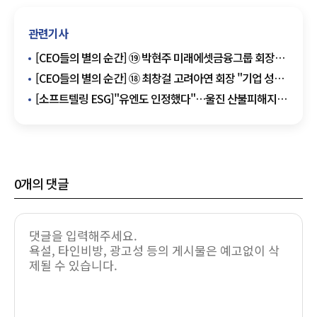
관련기사
[CEO들의 별의 순간] ⑲ 박현주 미래에셋금융그룹 회장
"해외 개척 없이 진정한 일류기업으로 도약할 수 없다"
[CEO들의 별의 순간] ⑱ 최창걸 고려아연 회장 "기업 성장
멈추는 것…사람으로 치면 죽는 것"
[소프트텔링 ESG]"유엔도 인정했다"…울진 산불피해지,
세계복원대회 10대 우수사례 선정
0
개의 댓글