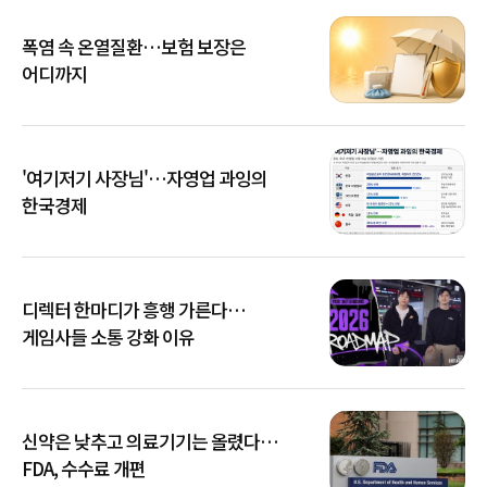
폭염 속 온열질환…보험 보장은
어디까지
'여기저기 사장님'…자영업 과잉의
한국경제
디렉터 한마디가 흥행 가른다…
게임사들 소통 강화 이유
신약은 낮추고 의료기기는 올렸다…
FDA, 수수료 개편