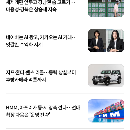
세제개편 앞두고 강남권 숨 고르기…
마용성·강북은 상승세 지속
네이버는 AI 광고, 카카오는 AI 거래…
엇갈린 수익화 시계
지프·혼다·벤츠 리콜…동력 상실부터
후방카메라 먹통까지
HMM, 아프리카 동·서 양축 깐다…선대
확장 다음은 '운영 전략'