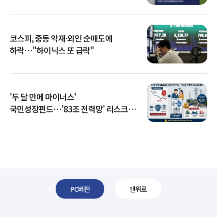
코스피, 중동 악재·외인 순매도에
하락…"하이닉스 또 급락"
'두 달 만에 마이너스'
국민성장펀드…'83조 전력망' 리스크
확산
PC버전
맨위로