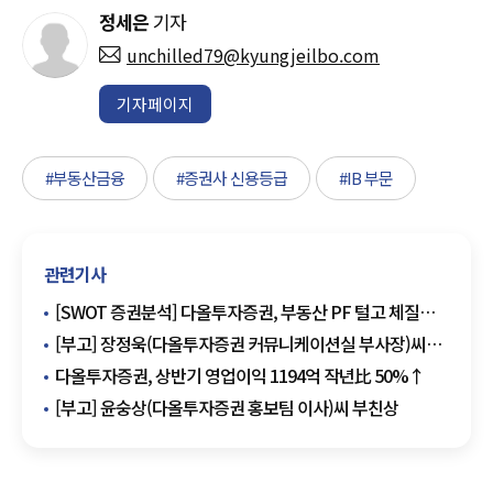
정세은
기자
unchilled79@kyungjeilbo.com
기자페이지
#부동산금융
#증권사 신용등급
#IB 부문
관련기사
[SWOT 증권분석] 다올투자증권, 부동산 PF 털고 체질
개선…지배구조 안정·신사업으로 재도약 시동
[부고] 장정욱(다올투자증권 커뮤니케이션실 부사장)씨
모친상
다올투자증권, 상반기 영업이익 1194억 작년比 50%↑
[부고] 윤숭상(다올투자증권 홍보팀 이사)씨 부친상