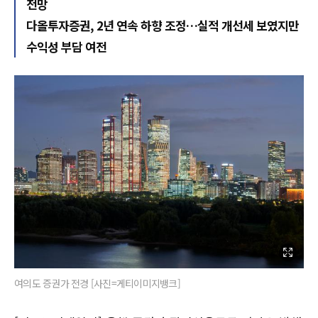
전망
다올투자증권, 2년 연속 하향 조정…실적 개선세 보였지만
수익성 부담 여전
여의도 증권가 전경 [사진=게티이미지뱅크]