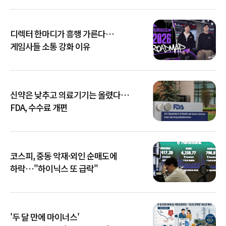
디렉터 한마디가 흥행 가른다…
게임사들 소통 강화 이유
신약은 낮추고 의료기기는 올렸다…
FDA, 수수료 개편
코스피, 중동 악재·외인 순매도에
하락…"하이닉스 또 급락"
'두 달 만에 마이너스'