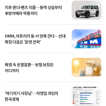
지프·혼다·벤츠 리콜…동력 상실부터
후방카메라 먹통까지
HMM, 아프리카 동·서 양축 깐다…선대
확장 다음은 '운영 전략'
폭염 속 온열질환…보험 보장은
어디까지
'여기저기 사장님'…자영업 과잉의
한국경제