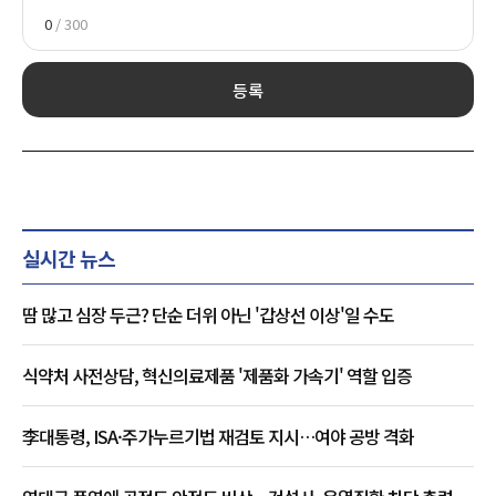
0
/ 300
등록
실시간 뉴스
땀 많고 심장 두근? 단순 더위 아닌 '갑상선 이상'일 수도
식약처 사전상담, 혁신의료제품 '제품화 가속기' 역할 입증
李대통령, ISA·주가누르기법 재검토 지시…여야 공방 격화