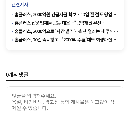
관련기사
홈플러스, 2000억원 긴급자금 확보…13일 전 점포 영업
재개
홈플러스 납품업체들 공동 대응…"공익채권 우선
변제하라"
홈플러스, 2000억으로 '시간 벌기'…회생 열쇠는 새 주인
찾기
홈플러스, 20일 즉시항고...'2000억 수혈'에도 회생까진
변수 산적
0
개의 댓글