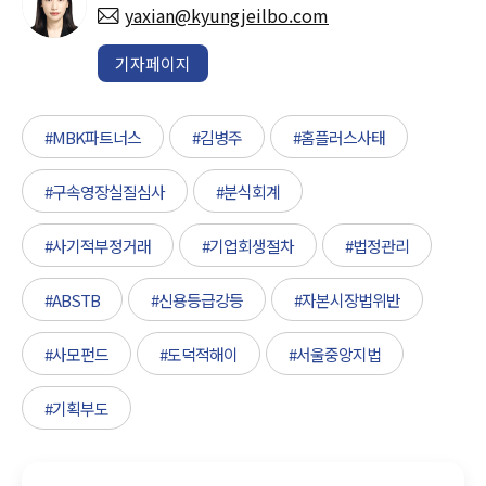
yaxian@kyungjeilbo.com
기자페이지
#MBK파트너스
#김병주
#홈플러스사태
#구속영장실질심사
#분식회계
#사기적부정거래
#기업회생절차
#법정관리
#ABSTB
#신용등급강등
#자본시장법위반
#사모펀드
#도덕적해이
#서울중앙지법
#기획부도