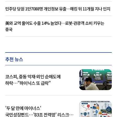
민주당 당원 1만7088명 개인정보 유출…해킹 뒤 11개월 지나 인지
美와 교역 줄어도 수출 14% 늘었다…로봇·관광객 소비 키우는
중국
추천 뉴스
코스피, 중동 악재·외인 순매도에
하락…"하이닉스 또 급락"
'두 달 만에 마이너스'
국민성장펀드…'83조 전력망' 리스크