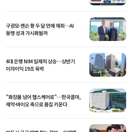
확산
구광모·젠슨 황 두 달 만에 재회…AI
동맹 성과 가시화될까
4대 은행 NIM 일제히 상승…상반기
이자이익 19조 육박
"화장품 넘어 헬스케어로"…한국콜마,
제약·바이오 축으로 몸집 키운다