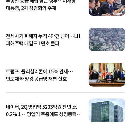
부동산 공급 해법 찾는 정부…이재명
대통령, 2차 점검회의 주재
전세사기 피해자 누적 4만건 넘어…LH
피해주택 매입도 1만호 돌파
트럼프, 폴리실리콘에 15% 관세…
반도체·태양광 공급망 재편 신호
네이버, 2Q 영업익 5203억원 전년 比
0.2%↓…영업익 주춤에도 성장동력
키운다