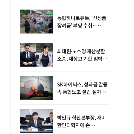
농협하나로유통, '신상품
장려금' 부당 수취…
공정위 과징금
4억6200만원
최태원·노소영 재산분할
소송, 재상고 기한 임박…
이번주 결론 갈림길
SK하이닉스, 성과급 갈등
속 통합노조 설립 절차
착수
박인규 혁신본부장, 재미
한인과학자에 손
내밀었다…AI·우주·양자