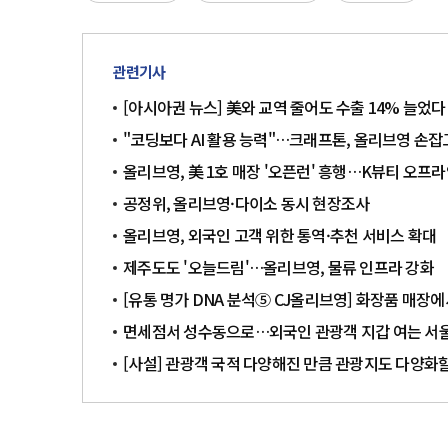
관련기사
[아시아권 뉴스] 美와 교역 줄어도 수출 14% 늘었
"코딩보다 AI 활용 능력"…크래프톤, 올리브영 손잡고
올리브영, 美 1호 매장 '오픈런' 흥행…K뷰티 오프
공정위, 올리브영·다이소 동시 현장조사
올리브영, 외국인 고객 위한 통역·추천 서비스 확대
제주도도 '오늘드림'…올리브영, 물류 인프라 강화
[유통 명가 DNA 분석⑤ CJ올리브영] 화장품 매
면세점서 성수동으로…외국인 관광객 지갑 여는 서울
[사설] 관광객 국적 다양해진 만큼 관광지도 다양화할