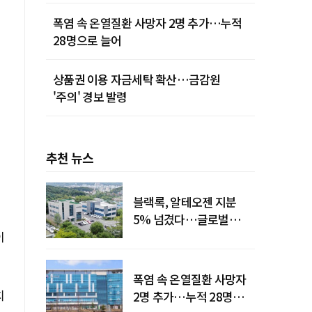
폭염 속 온열질환 사망자 2명 추가…누적
28명으로 늘어
상품권 이용 자금세탁 확산…금감원
'주의' 경보 발령
추천 뉴스
블랙록, 알테오젠 지분
5% 넘겼다…글로벌
이
투자자 '주목'
폭염 속 온열질환 사망자
치
2명 추가…누적 28명으로