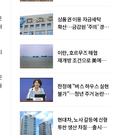
늘어
은
상품권 이용 자금세탁
러
확산…금감원 '주의' 경보
발령
티
이란, 호르무즈 해협
재개방 조건으로 美에
병력 철수·배상 요구
곳
타
한정애 "버스 하우스 실현
불가"…청년 주거 논란
진화
현대차, 노사 갈등에 신형
투싼 생산 차질…출시
일정 영향 가능성↑