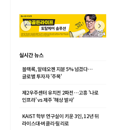
실시간 뉴스
블랙록, 알테오젠 지분 5% 넘겼다…
글로벌 투자자 '주목'
제2우주센터 유치전 2파전…고흥 '나로
인프라' vs 제주 '해상 발사'
KAIST 학부 연구실이 키운 3인, 12년 뒤
라이스대·버클리·릴리로