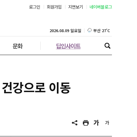
로그인
회원가입
지면보기
네이버블로그
부산 27˚C
대구 26˚C
2026.08.09 일요일
문화
딥인사이트
인천 27˚C
광주 27˚C
대전 25˚C
 건강으로 이동
울산 25˚C
강릉 23˚C
제주 27˚C