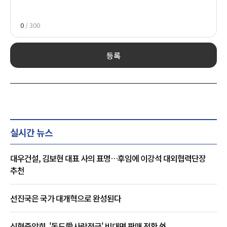
0
/ 300
등록
실시간 뉴스
대우건설, 김보현 대표 사의 표명…후임에 이강석 대외협력단장
추천
선진국은 국가 대개혁으로 완성된다
신협중앙회, '독도愛사랑적금' 비대면 판매 전환 外