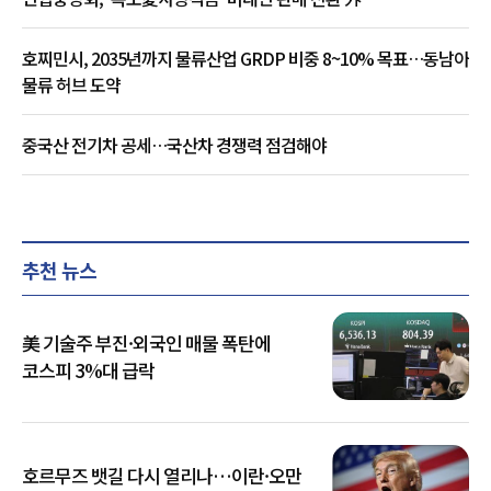
호찌민시, 2035년까지 물류산업 GRDP 비중 8~10% 목표…동남아
물류 허브 도약
중국산 전기차 공세…국산차 경쟁력 점검해야
추천 뉴스
美 기술주 부진·외국인 매물 폭탄에
코스피 3%대 급락
호르무즈 뱃길 다시 열리나…이란·오만