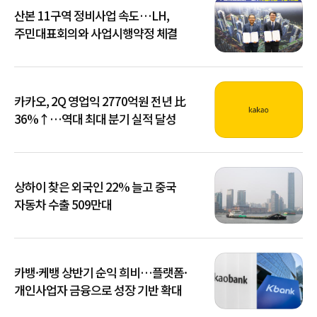
산본 11구역 정비사업 속도…LH,
주민대표회의와 사업시행약정 체결
카카오, 2Q 영업익 2770억원 전년 比
36%↑…역대 최대 분기 실적 달성
상하이 찾은 외국인 22% 늘고 중국
자동차 수출 509만대
카뱅·케뱅 상반기 순익 희비…플랫폼·
개인사업자 금융으로 성장 기반 확대