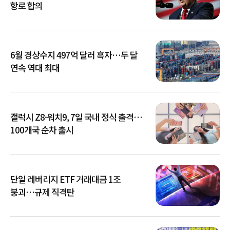
항로 합의
6월 경상수지 497억 달러 흑자…두 달
연속 역대 최대
갤럭시 Z8·워치9, 7일 국내 정식 출격…
100개국 순차 출시
단일 레버리지 ETF 거래대금 1조
붕괴…규제 직격탄