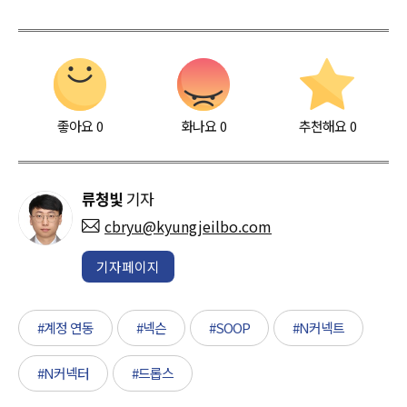
좋아요
0
화나요
0
추천해요
0
류청빛
기자
cbryu@kyungjeilbo.com
기자페이지
#계정 연동
#넥슨
#SOOP
#N커넥트
#N커넥터
#드롭스