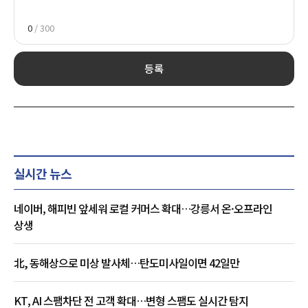
0
/ 300
등록
실시간 뉴스
네이버, 해피빈 앞세워 로컬 커머스 확대…강릉서 온·오프라인
상생
北, 동해상으로 미상 발사체…탄도미사일이면 42일만
KT, AI 스팸차단 전 고객 확대…변형 스팸도 실시간 탐지