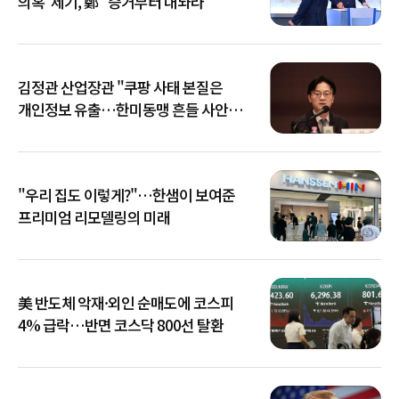
의혹' 제기, 鄭 "증거부터 내놔라"
김정관 산업장관 "쿠팡 사태 본질은
개인정보 유출…한미동맹 흔들 사안
아냐"
"우리 집도 이렇게?"…한샘이 보여준
프리미엄 리모델링의 미래
美 반도체 악재·외인 순매도에 코스피
4% 급락…반면 코스닥 800선 탈환