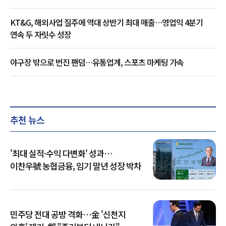
KT&G, 해외사업 질주에 역대 상반기 최대 매출…영업익 4분기
연속 두 자릿수 성장
야구장 밖으로 번진 팬덤…유통업계, 스포츠 마케팅 가속
추천 뉴스
'최대 실적·수익 다변화' 성과…
이찬우號 농협금융, 임기 말년 성장 박차
민주당 전대 공방 격화…金 '신천지