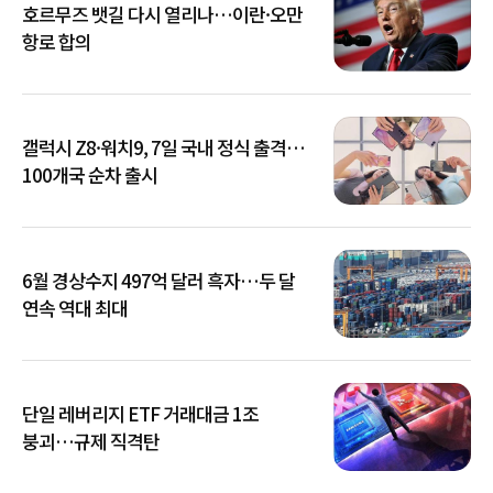
호르무즈 뱃길 다시 열리나…이란·오만
항로 합의
갤럭시 Z8·워치9, 7일 국내 정식 출격…
100개국 순차 출시
6월 경상수지 497억 달러 흑자…두 달
연속 역대 최대
단일 레버리지 ETF 거래대금 1조
붕괴…규제 직격탄