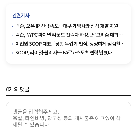
관련기사
넥슨, 오픈 IP 전략 속도…대구 게임사와 신작 개발 지원
넥슨, NYPC 파이널 라운드 진출자 확정...알고리즘 대회서
'AI 전략전'
이민원 SOOP 대표, "상황 무겁게 인식, 냉정하게 점검할
때"...실적 부진 원인으로 세무조사
SOOP, 라이엇·블리자드·EA로 e스포츠 협력 넓혔다
0
개의 댓글