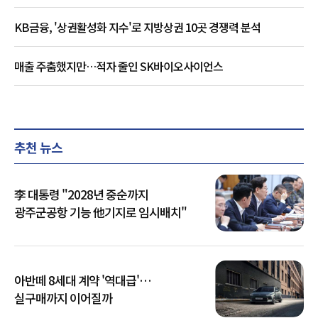
KB금융, '상권활성화 지수'로 지방상권 10곳 경쟁력 분석
매출 주춤했지만…적자 줄인 SK바이오사이언스
추천 뉴스
李 대통령 "2028년 중순까지
광주군공항 기능 他기지로 임시배치"
아반떼 8세대 계약 '역대급'…
실구매까지 이어질까