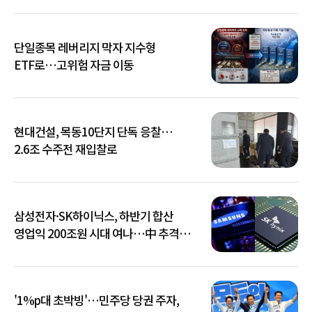
단일종목 레버리지 막자 지수형
ETF로…고위험 자금 이동
현대건설, 목동10단지 단독 응찰…
2.6조 수주전 재입찰로
삼성전자·SK하이닉스, 하반기 합산
영업익 200조원 시대 여나…中 추격은
부담
'1%p대 초박빙'…민주당 당권 주자,