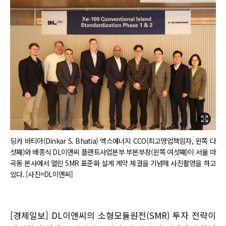
딩카 바티아(Dinkar S. Bhatia) 엑스에너지 CCO(최고영업책임자, 왼쪽 다
섯째)와 배종식 DL이앤씨 플랜트사업본부 부본부장(왼쪽 여섯째)이 서울 마
곡동 본사에서 열린 SMR 표준화 설계 계약 체결을 기념해 사진촬영을 하고
있다. [사진=DL이앤씨]
[경제일보] DL이앤씨의 소형모듈원전(SMR) 투자 전략이