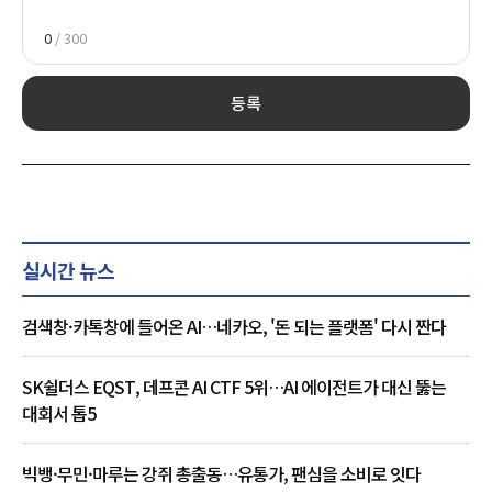
0
/ 300
등록
실시간 뉴스
검색창·카톡창에 들어온 AI…네카오, '돈 되는 플랫폼' 다시 짠다
SK쉴더스 EQST, 데프콘 AI CTF 5위…AI 에이전트가 대신 뚫는
대회서 톱5
빅뱅·무민·마루는 강쥐 총출동…유통가, 팬심을 소비로 잇다