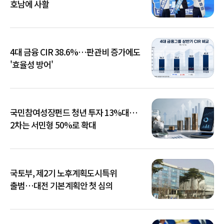
호남에 사활
4대 금융 CIR 38.6%…판관비 증가에도
'효율성 방어'
국민참여성장펀드 청년 투자 13%대…
2차는 서민형 50%로 확대
국토부, 제2기 노후계획도시특위
출범…대전 기본계획안 첫 심의