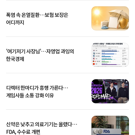
폭염 속 온열질환…보험 보장은
어디까지
'여기저기 사장님'…자영업 과잉의
한국경제
디렉터 한마디가 흥행 가른다…
게임사들 소통 강화 이유
신약은 낮추고 의료기기는 올렸다…
FDA, 수수료 개편