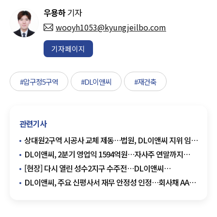
우용하
기자
wooyh1053@kyungjeilbo.com
기자페이지
#압구정5구역
#DL이앤씨
#재건축
관련기사
상대원2구역 시공사 교체 제동…법원, DL이앤씨 지위 임시
인정
DL이앤씨, 2분기 영업익 1594억원…자사주 연말까지
555억원 매입
[현장] 다시 열린 성수2지구 수주전…DL이앤씨
·IPARK현산 현장설명회 참석
DL이앤씨, 주요 신평사서 재무 안정성 인정…회사채 AA-·
기업어음 A1 획득