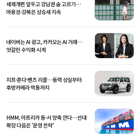
세제개편 앞두고 강남권 숨 고르기…
마용성·강북은 상승세 지속
네이버는 AI 광고, 카카오는 AI 거래…
엇갈린 수익화 시계
지프·혼다·벤츠 리콜…동력 상실부터
후방카메라 먹통까지
HMM, 아프리카 동·서 양축 깐다…선대
확장 다음은 '운영 전략'