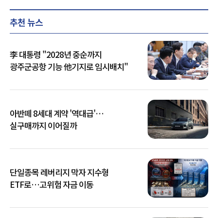
추천 뉴스
李 대통령 "2028년 중순까지
광주군공항 기능 他기지로 임시배치"
아반떼 8세대 계약 '역대급'…
실구매까지 이어질까
단일종목 레버리지 막자 지수형
ETF로…고위험 자금 이동