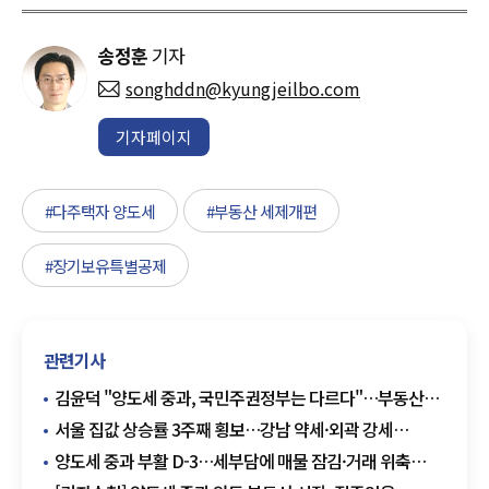
송정훈
기자
songhddn@kyungjeilbo.com
기자페이지
#다주택자 양도세
#부동산 세제개편
#장기보유특별공제
관련기사
김윤덕 "양도세 중과, 국민주권정부는 다르다"…부동산
불로소득 구조 바꿀까?
서울 집값 상승률 3주째 횡보…강남 약세·외곽 강세
엇갈렸다
양도세 중과 부활 D-3…세부담에 매물 잠김·거래 위축
우려 확산