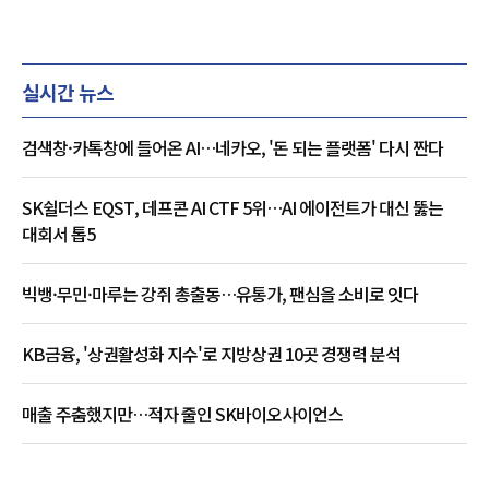
실시간 뉴스
검색창·카톡창에 들어온 AI…네카오, '돈 되는 플랫폼' 다시 짠다
SK쉴더스 EQST, 데프콘 AI CTF 5위…AI 에이전트가 대신 뚫는
대회서 톱5
빅뱅·무민·마루는 강쥐 총출동…유통가, 팬심을 소비로 잇다
KB금융, '상권활성화 지수'로 지방상권 10곳 경쟁력 분석
매출 주춤했지만…적자 줄인 SK바이오사이언스