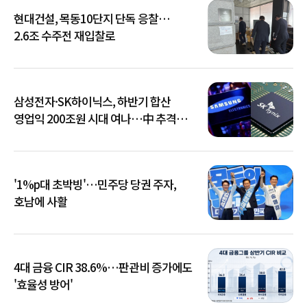
현대건설, 목동10단지 단독 응찰…
2.6조 수주전 재입찰로
삼성전자·SK하이닉스, 하반기 합산
영업익 200조원 시대 여나…中 추격은
부담
'1%p대 초박빙'…민주당 당권 주자,
호남에 사활
4대 금융 CIR 38.6%…판관비 증가에도
'효율성 방어'