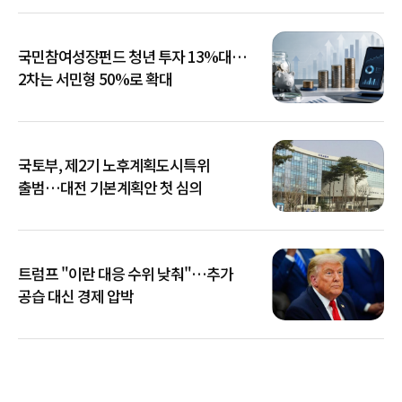
국민참여성장펀드 청년 투자 13%대…
2차는 서민형 50%로 확대
국토부, 제2기 노후계획도시특위
출범…대전 기본계획안 첫 심의
트럼프 "이란 대응 수위 낮춰"…추가
공습 대신 경제 압박