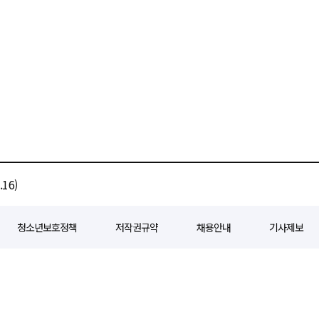
16)
청소년보호정책
저작권규약
채용안내
기사제보
80
등록일자 : 2018년 07월 04일
제호 : e경제일보
발행인: 회장/곽영길
편
3 삼공빌딩 11층
발행 : 2018년 07월 04일
청소년보호책임자 : 선재관
전화 : 0