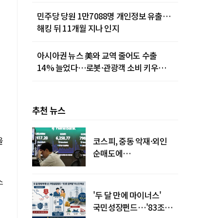
민주당 당원 1만7088명 개인정보 유출…
해킹 뒤 11개월 지나 인지
아시아권 뉴스 美와 교역 줄어도 수출
14% 늘었다…로봇·관광객 소비 키우는
중국
추천 뉴스
을
코스피, 중동 악재·외인
순매도에
하락…"하이닉스 또
급락"
스
'두 달 만에 마이너스'
국민성장펀드…'83조