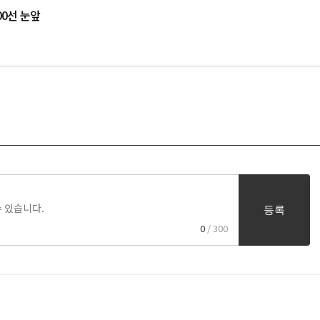
00선 눈앞
등록
0
/ 300