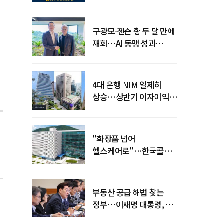
전력망' 리스크 확산
구광모·젠슨 황 두 달 만에
재회…AI 동맹 성과
가시화될까
4대 은행 NIM 일제히
상승…상반기 이자이익
19조 육박
"화장품 넘어
헬스케어로"…한국콜마,
제약·바이오 축으로 몸집
키운다
부동산 공급 해법 찾는
정부…이재명 대통령, 2차
점검회의 주재