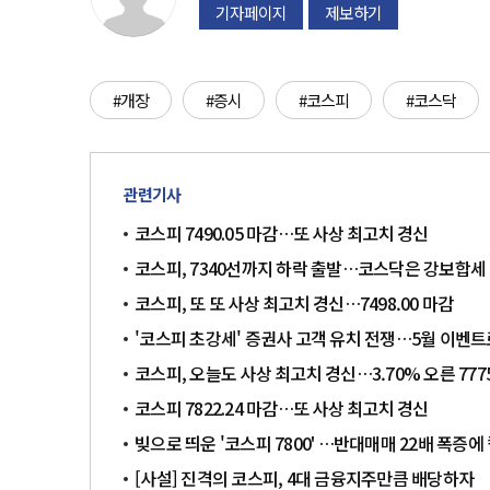
기자페이지
제보하기
#개장
#증시
#코스피
#코스닥
관련기사
코스피 7490.05 마감…또 사상 최고치 경신
코스피, 7340선까지 하락 출발…코스닥은 강보합세
코스피, 또 또 사상 최고치 경신…7498.00 마감
'코스피 초강세' 증권사 고객 유치 전쟁…5월 이벤트
코스피, 오늘도 사상 최고치 경신…3.70% 오른 7775
코스피 7822.24 마감…또 사상 최고치 경신
빚으로 띄운 '코스피 7800' …반대매매 22배 폭증에
[사설] 진격의 코스피, 4대 금융지주만큼 배당하자