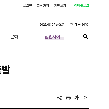
로그인
회원가입
지면보기
네이버블로그
부산 29˚C
대구 30˚C
2026.08.07 금요일
문화
딥인사이트
인천 31˚C
광주 30˚C
대전 31˚C
출발
울산 28˚C
강릉 28˚C
제주 29˚C