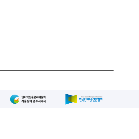
집인: 사장/양규현
패밀리사이트
2-739-2171