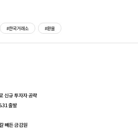
#한국거래소
#환율
로 신규 투자자 공략
.31 출발
 칼 빼든 금감원