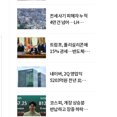
전세사기 피해자 누적
4만건 넘어…LH
피해주택 매입도 1만호
돌파
트럼프, 폴리실리콘에
15% 관세…반도체·
태양광 공급망 재편 신호
네이버, 2Q 영업익
5203억원 전년 比
0.2%↓…영업익
주춤에도 성장동력 키운다
코스피, 개장 상승분
반납하고 장중 하락
전환…중동 리스크·美