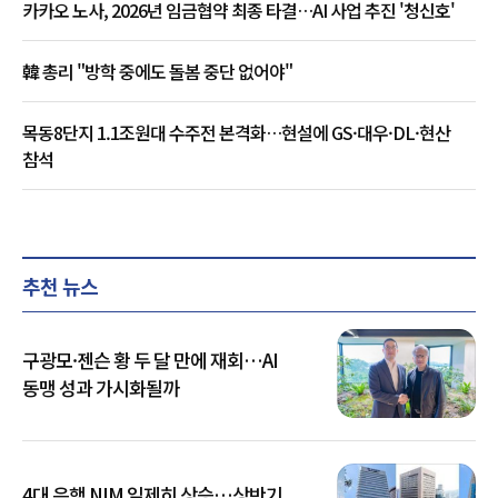
카카오 노사, 2026년 임금협약 최종 타결…AI 사업 추진 '청신호'
韓 총리 "방학 중에도 돌봄 중단 없어야"
목동8단지 1.1조원대 수주전 본격화…현설에 GS·대우·DL·현산
참석
추천 뉴스
구광모·젠슨 황 두 달 만에 재회…AI
동맹 성과 가시화될까
4대 은행 NIM 일제히 상승…상반기