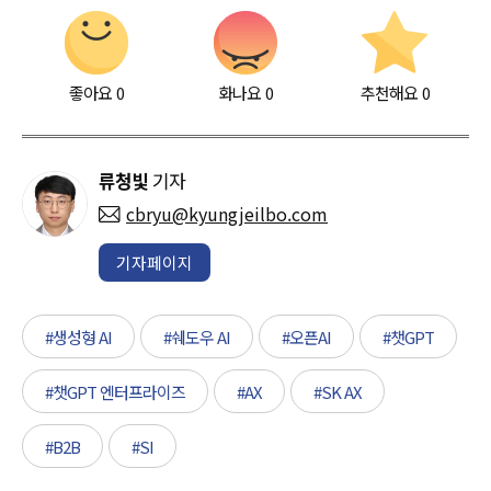
좋아요
0
화나요
0
추천해요
0
류청빛
기자
cbryu@kyungjeilbo.com
기자페이지
#생성형 AI
#쉐도우 AI
#오픈AI
#챗GPT
#챗GPT 엔터프라이즈
#AX
#SK AX
#B2B
#SI