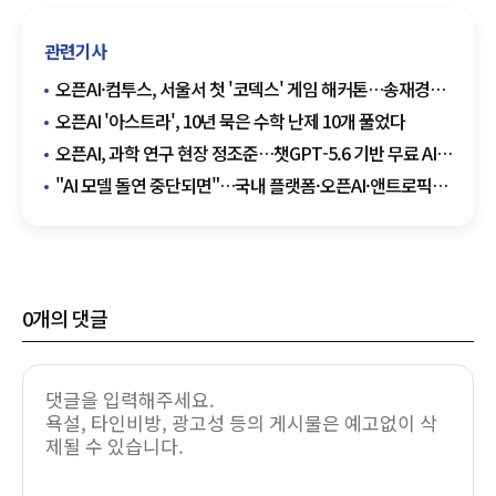
관련기사
오픈AI·컴투스, 서울서 첫 '코덱스' 게임 해커톤…송재경
참여
오픈AI '아스트라', 10년 묵은 수학 난제 10개 풀었다
오픈AI, 과학 연구 현장 정조준…챗GPT-5.6 기반 무료 AI
지원 확대
"AI 모델 돌연 중단되면"…국내 플랫폼·오픈AI·앤트로픽
책임 기준
0
개의 댓글