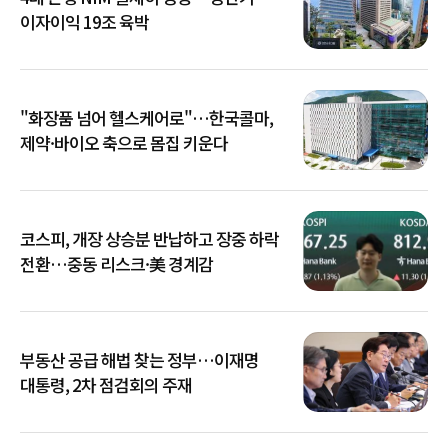
이자이익 19조 육박
"화장품 넘어 헬스케어로"…한국콜마,
제약·바이오 축으로 몸집 키운다
코스피, 개장 상승분 반납하고 장중 하락
전환…중동 리스크·美 경계감
부동산 공급 해법 찾는 정부…이재명
대통령, 2차 점검회의 주재