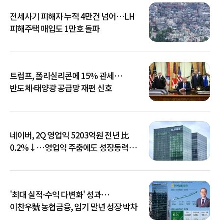
전세사기 피해자 누적 4만건 넘어…LH
피해주택 매입도 1만호 돌파
트럼프, 폴리실리콘에 15% 관세…
반도체·태양광 공급망 재편 신호
네이버, 2Q 영업익 5203억원 전년 比
0.2%↓…영업익 주춤에도 성장동력
키운다
'최대 실적·수익 다변화' 성과…
이찬우號 농협금융, 임기 말년 성장 박차