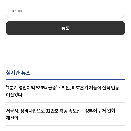
0
/ 300
등록
실시간 뉴스
'2분기 영업이익 586% 급증'…씨젠, 비호흡기 제품이 실적 반등
이끌었다
서울시, 정비사업으로 31만호 착공 속도전…정부에 규제 완화
재건의