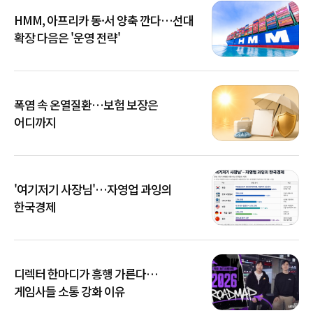
HMM, 아프리카 동·서 양축 깐다…선대
확장 다음은 '운영 전략'
폭염 속 온열질환…보험 보장은
어디까지
'여기저기 사장님'…자영업 과잉의
한국경제
디렉터 한마디가 흥행 가른다…
게임사들 소통 강화 이유