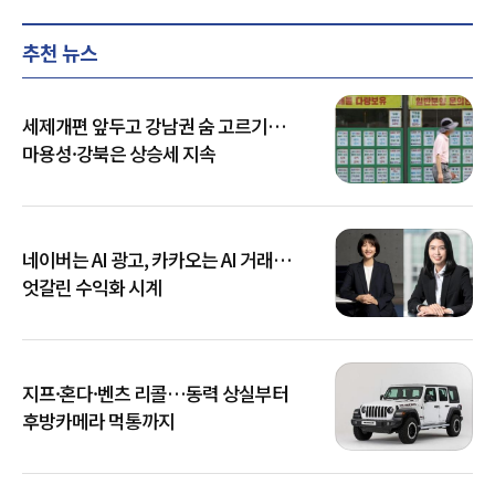
추천 뉴스
세제개편 앞두고 강남권 숨 고르기…
마용성·강북은 상승세 지속
네이버는 AI 광고, 카카오는 AI 거래…
엇갈린 수익화 시계
지프·혼다·벤츠 리콜…동력 상실부터
후방카메라 먹통까지