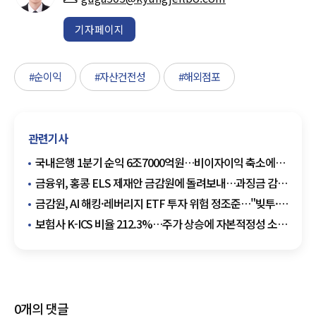
기자페이지
#순이익
#자산건전성
#해외점포
관련기사
국내은행 1분기 순익 6조7000억원…비이자이익 축소에
3.9% ↓
금융위, 홍콩 ELS 제재안 금감원에 돌려보내…과징금 감경
가능성 주목
금감원, AI 해킹·레버리지 ETF 투자 위험 정조준…"빚투·
레버리지 조장 경각심 가져야"
보험사 K-ICS 비율 212.3%…주가 상승에 자본적정성 소폭
개선
0
개의 댓글