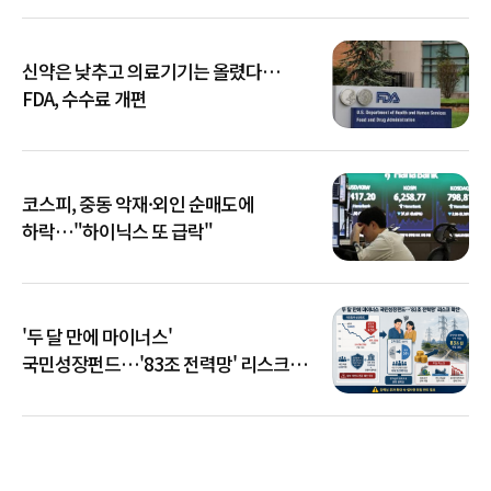
신약은 낮추고 의료기기는 올렸다…
FDA, 수수료 개편
코스피, 중동 악재·외인 순매도에
하락…"하이닉스 또 급락"
'두 달 만에 마이너스'
국민성장펀드…'83조 전력망' 리스크
확산