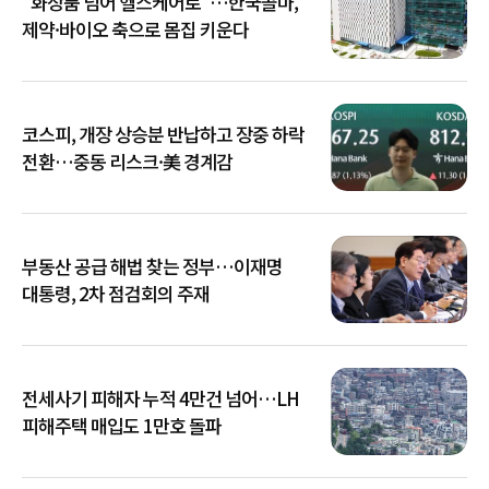
"화장품 넘어 헬스케어로"…한국콜마,
제약·바이오 축으로 몸집 키운다
코스피, 개장 상승분 반납하고 장중 하락
전환…중동 리스크·美 경계감
부동산 공급 해법 찾는 정부…이재명
대통령, 2차 점검회의 주재
전세사기 피해자 누적 4만건 넘어…LH
피해주택 매입도 1만호 돌파