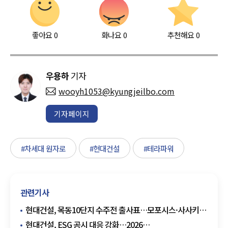
좋아요
0
화나요
0
추천해요
0
우용하
기자
wooyh1053@kyungjeilbo.com
기자페이지
#차세대 원자로
#현대건설
#테라파워
관련기사
현대건설, 목동10단지 수주전 출사표…모포시스·사사키
앞세워 설계 승부
현대건설, ESG 공시 대응 강화…2026