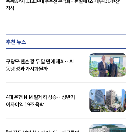
목동8단지 1.1조원대 수주전 본격화…현설에 GS·대우·DL·현산
참석
추천 뉴스
구광모·젠슨 황 두 달 만에 재회…AI
동맹 성과 가시화될까
4대 은행 NIM 일제히 상승…상반기
이자이익 19조 육박