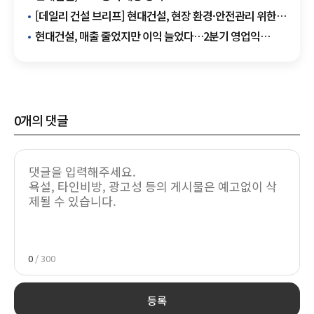
지속가능경영보고서 발간
[데일리 건설 브리프] 현대건설, 현장 환경·안전관리 위한
무인로봇 도입 확대 추진 外
현대건설, 매출 줄었지만 이익 늘었다…2분기 영업익
2618억원·전년比 20.7%↑
0
개의 댓글
0
/ 300
등록