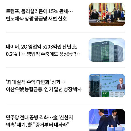
트럼프, 폴리실리콘에 15% 관세…
반도체·태양광 공급망 재편 신호
네이버, 2Q 영업익 5203억원 전년 比
0.2%↓…영업익 주춤에도 성장동력
키운다
'최대 실적·수익 다변화' 성과…
이찬우號 농협금융, 임기 말년 성장 박차
민주당 전대 공방 격화…金 '신천지
의혹' 제기, 鄭 "증거부터 내놔라"