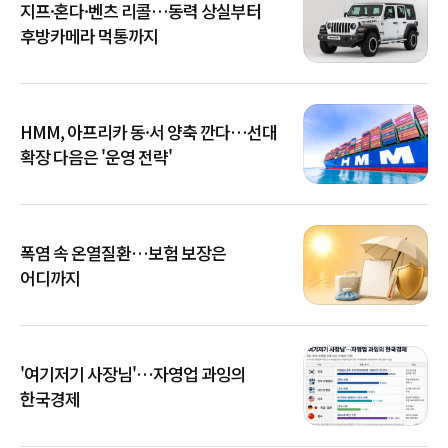
지프·혼다·벤츠 리콜…동력 상실부터
후방카메라 먹통까지
HMM, 아프리카 동·서 양축 깐다…선대
확장 다음은 '운영 전략'
폭염 속 온열질환…보험 보장은
어디까지
'여기저기 사장님'…자영업 과잉의
한국경제