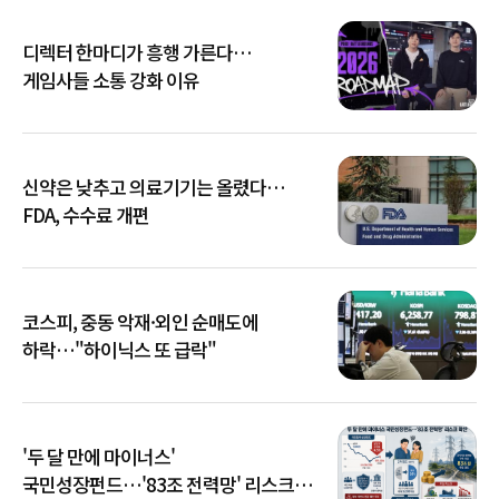
디렉터 한마디가 흥행 가른다…
게임사들 소통 강화 이유
신약은 낮추고 의료기기는 올렸다…
FDA, 수수료 개편
코스피, 중동 악재·외인 순매도에
하락…"하이닉스 또 급락"
'두 달 만에 마이너스'
국민성장펀드…'83조 전력망' 리스크