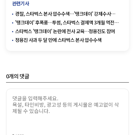
관련기사
경찰, 스타벅스 본사 압수수색…'탱크데이' 강제수사
본격화
'탱크데이' 후폭풍…투썸, 스타벅스 결제액 3개월 역전
이어가
스타벅스 '탱크데이' 논란에 전사 교육…정용진도 참여
정용진 사과 두 달 만에 스타벅스 본사 압수수색
0
개의 댓글