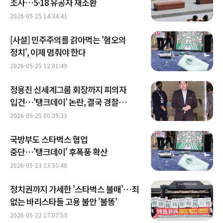
조사…5·18 유공자 재소환
2026-05-25 14:34:41
[사설] 민주주의를 갉아먹는 '혐오의
정치', 이제 멈춰야 한다
2026-05-25 12:01:49
정용진 신세계그룹 회장까지 피의자
입건…'탱크데이' 논란, 결국 경찰
수사로
2026-05-25 00:39:33
국방부도 스타벅스 협업
중단…'탱크데이' 후폭풍 확산
2026-05-23 13:55:48
정치권까지 가세한 '스타벅스 불매'…죄
없는 바리스타들 고용 불안 '불똥'
2026-05-22 17:07:53