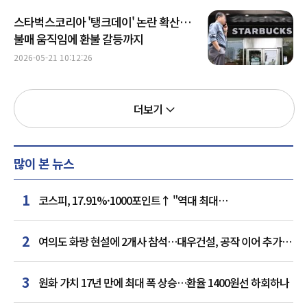
스타벅스코리아 '탱크데이' 논란 확산…
불매 움직임에 환불 갈등까지
2026-05-21 10:12:26
더보기
많이 본 뉴스
1
코스피, 17.91%·1000포인트↑ "역대 최대
상승률"…'삼전닉스' 동반 상한가
2
여의도 화랑 현설에 2개사 참석…대우건설, 공작 이어 추가
거점 확보하나
3
원화 가치 17년 만에 최대 폭 상승…환율 1400원선 하회하나