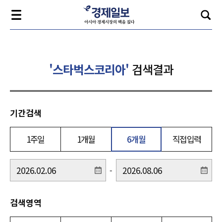
'스타벅스코리아'
검색결과
기간검색
1주일
1개월
6개월
직접입력
-
검색영역