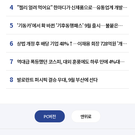
4
"젤리 얼려 먹어요" 한마디가 신제품으로…유통업계 개발실
된 SNS
5
'기동카'에서 확 바뀐 '기후동행패스' 9월 출시… 불붙은
카드사 경쟁
6
상법 개정 후 배당 기업 48%↑…이재용 회장 728억원 '개인
최다'
7
역대급 폭등했던 코스피, 대외 훈풍에도 하루 만에 4%대
급락
8
발로란트 퍼시픽 결승 무대, 9월 부산에 선다
PC버전
맨위로