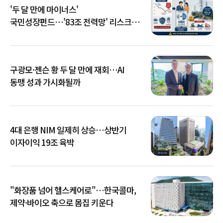
'두 달 만에 마이너스'
국민성장펀드…'83조 전력망' 리스크
확산
구광모·젠슨 황 두 달 만에 재회…AI
동맹 성과 가시화될까
4대 은행 NIM 일제히 상승…상반기
이자이익 19조 육박
"화장품 넘어 헬스케어로"…한국콜마,
제약·바이오 축으로 몸집 키운다