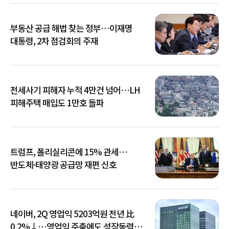
부동산 공급 해법 찾는 정부…이재명
대통령, 2차 점검회의 주재
전세사기 피해자 누적 4만건 넘어…LH
피해주택 매입도 1만호 돌파
트럼프, 폴리실리콘에 15% 관세…
반도체·태양광 공급망 재편 신호
네이버, 2Q 영업익 5203억원 전년 比
0.2%↓…영업익 주춤에도 성장동력