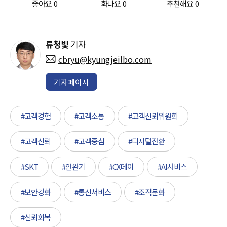
좋아요
0
화나요
0
추천해요
0
류청빛
기자
cbryu@kyungjeilbo.com
기자페이지
#고객경험
#고객소통
#고객신뢰위원회
#고객신뢰
#고객중심
#디지털전환
#SKT
#안완기
#CX데이
#AI서비스
#보안강화
#통신서비스
#조직문화
#신뢰회복