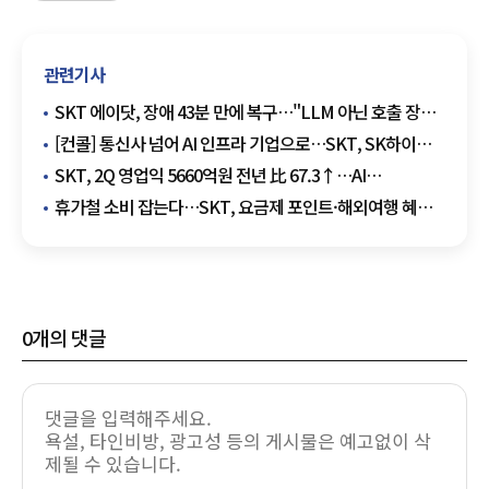
관련기사
SKT 에이닷, 장애 43분 만에 복구…"LLM 아닌 호출 장비
오류"
[컨콜] 통신사 넘어 AI 인프라 기업으로…SKT, SK하이퍼
앞세워 데이터센터 주도권 경쟁
SKT, 2Q 영업익 5660억원 전년 比 67.3↑…AI
데이터센터가 만든 새 성장축
휴가철 소비 잡는다…SKT, 요금제 포인트·해외여행 혜택
확대
0
개의 댓글