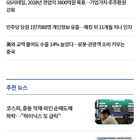
GS리테일, 2028년 영업익 3800억원 목표…기업가치·주주환원
강화
민주당 당원 1만7088명 개인정보 유출…해킹 뒤 11개월 지나 인지
美와 교역 줄어도 수출 14% 늘었다…로봇·관광객 소비 키우는
중국
추천 뉴스
코스피, 중동 악재·외인 순매도에
하락…"하이닉스 또 급락"