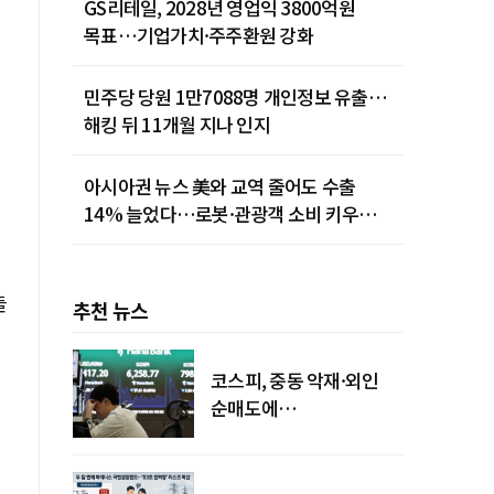
GS리테일, 2028년 영업익 3800억원
목표…기업가치·주주환원 강화
민주당 당원 1만7088명 개인정보 유출…
해킹 뒤 11개월 지나 인지
아시아권 뉴스 美와 교역 줄어도 수출
14% 늘었다…로봇·관광객 소비 키우는
중국
들
추천 뉴스
코스피, 중동 악재·외인
순매도에
하락…"하이닉스 또
급락"