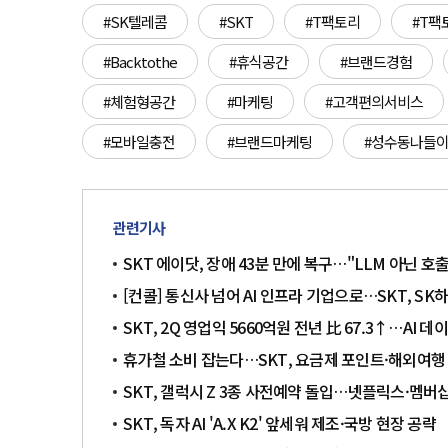
#SK텔레콤
#SKT
#T팩토리
#T팩
#Backtothe
#휴식공간
#브랜드경험
#체험형공간
#마케팅
#고객편의서비스
#모바일충전
#브랜드마케팅
#성수동나들
관련기사
SKT 에이닷, 장애 43분 만에 복구…"LLM 아닌 호
[컨콜] 통신사 넘어 AI 인프라 기업으로…SKT, S
SKT, 2Q 영업익 5660억원 전년 比 67.3↑…AI
휴가철 소비 잡는다…SKT, 요금제 포인트·해외여행
SKT, 갤럭시 Z 3종 사전예약 돌입…넷플릭스·멤버
SKT, 독자 AI 'A.X K2' 앞세워 제조·국방 현장 공략