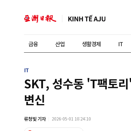
금융
산업
생활경제
IT
IT
SKT, 성수동 'T팩토
변신
류청빛 기자
2026-05-01 10:24:10