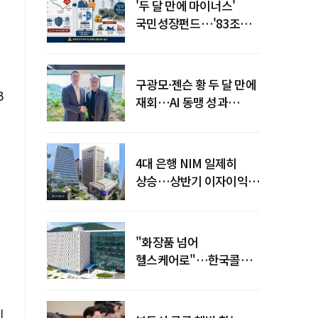
'두 달 만에 마이너스'
국민성장펀드…'83조
전력망' 리스크 확산
구광모·젠슨 황 두 달 만에
B
재회…AI 동맹 성과
가시화될까
4대 은행 NIM 일제히
상승…상반기 이자이익
19조 육박
"화장품 넘어
헬스케어로"…한국콜마,
제약·바이오 축으로 몸집
키운다
이