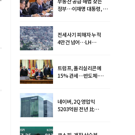
부동산 공급 해법 찾는
정부…이재명 대통령, 2차
점검회의 주재
전세사기 피해자 누적
4만건 넘어…LH
피해주택 매입도 1만호
돌파
트럼프, 폴리실리콘에
15% 관세…반도체·
태양광 공급망 재편 신호
네이버, 2Q 영업익
5203억원 전년 比
0.2%↓…영업익
주춤에도 성장동력 키운다
코스피, 개장 상승분