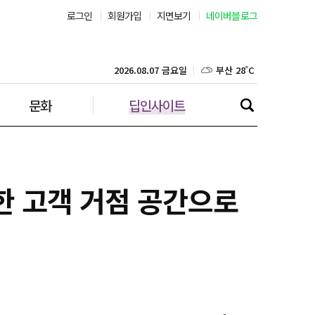
로그인
회원가입
지면보기
네이버블로그
부산 28˚C
대구 28˚C
2026.08.07 금요일
문화
딥인사이트
인천 29˚C
광주 28˚C
대전 30˚C
합한 고객 거점 공간으로
울산 27˚C
강릉 27˚C
제주 29˚C