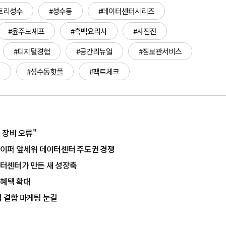
토리성수
#성수동
#데이터센터시리즈
#윤주모셰프
#흑백요리사
#사진전
#디지털경험
#공간리뉴얼
#짐보관서비스
이
#성수동핫플
#팩트체크
출 장비 오류"
K하이퍼 앞세워 데이터센터 주도권 경쟁
 데이터센터가 만든 새 성장축
 혜택 확대
십 결합 마케팅 눈길