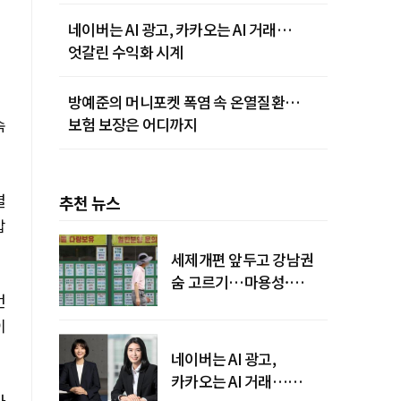
네이버는 AI 광고, 카카오는 AI 거래…
엇갈린 수익화 시계
방예준의 머니포켓 폭염 속 온열질환…
보험 보장은 어디까지
속
결
추천 뉴스
압
세제개편 앞두고 강남권
숨 고르기…마용성·
번
강북은 상승세 지속
이
네이버는 AI 광고,
카카오는 AI 거래…
가