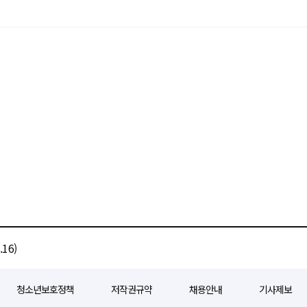
16)
청소년보호정책
저작권규약
채용안내
기사제보