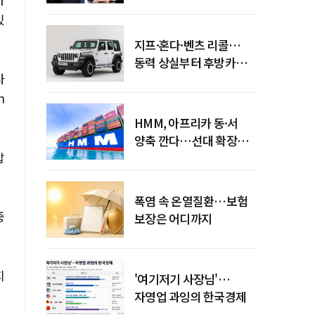
엇갈린 수익화 시계
있
지프·혼다·벤츠 리콜…
동력 상실부터 후방카메라
사
먹통까지
h
HMM, 아프리카 동·서
양축 깐다…선대 확장
압
다음은 '운영 전략'
폭염 속 온열질환…보험
중
보장은 어디까지
지
'여기저기 사장님'…
자영업 과잉의 한국경제