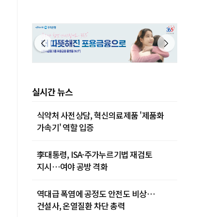
실시간 뉴스
식약처 사전상담, 혁신의료제품 '제품화
가속기' 역할 입증
李대통령, ISA·주가누르기법 재검토
지시…여야 공방 격화
역대급 폭염에 공정도 안전도 비상…
건설사, 온열질환 차단 총력