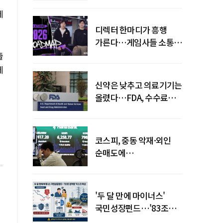
에
디렉터 한마디가 흥행
가른다…게임사들 소통
강화 이유
출
에
신약은 낮추고 의료기기는
올렸다…FDA, 수수료
개편
코스피, 중동 악재·외인
순매도에
하락…"하이닉스 또
급락"
'두 달 만에 마이너스'
국민성장펀드…'83조
전력망' 리스크 확산