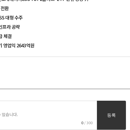
 전환
SS 대형 수주
 인프라 공략
급 체결
 영업익 2643억원
등록
0
/ 300