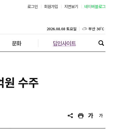
로그인
회원가입
지면보기
네이버블로그
부산 30˚C
대구 33˚C
2026.08.08 토요일
문화
딥인사이트
인천 33˚C
광주 33˚C
대전 35˚C
억원 수주
울산 31˚C
강릉 23˚C
제주 30˚C