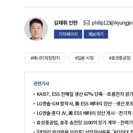
김태휘
인턴
philip123@kyungjei
기자페이지
제보하기
#에너지저장장치
#일본 시장
#효성중공업
관련기사
KAIST, ESS 전해질 생산 67% 단축…흐름전지 원
LG엔솔-GM 합작사, 美 ESS 배터리 양산…생산 
LG엔솔·혼다 JV, 美 ESS 배터리 양산 개시…전기
효성중공업, 호주 송전망 3100억 장기 계약…전력기
[데일리 자산운용 브리프] 삼성자산운용, 'KODEX 