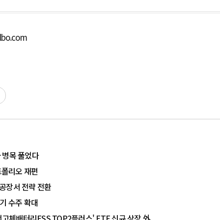
lbo.com
가 병목 풀었다
포트폴리오 재편
차 공장서 전략 전환
기 수주 확대
전고체배터리ESS TOP2플러스' ETF 신규 상장 外