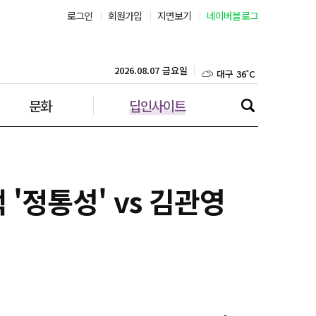
로그인
회원가입
지면보기
네이버블로그
부산 31˚C
대구 36˚C
2026.08.07 금요일
문화
딥인사이트
인천 32˚C
광주 37˚C
대전 36˚C
'정통성' vs 김관영
울산 32˚C
강릉 31˚C
제주 31˚C