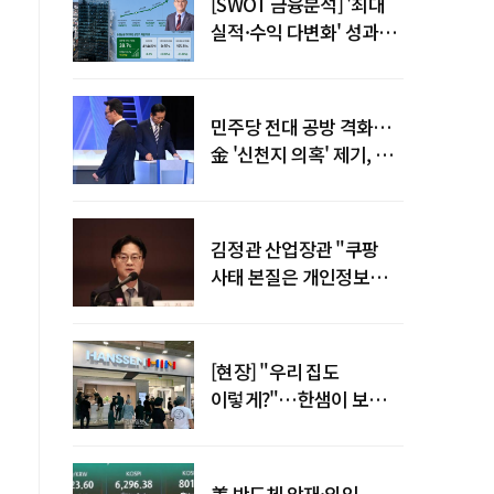
[SWOT 금융분석] '최대
실적·수익 다변화' 성과…
이찬우號 농협금융, 임기
말년 성장 박차
민주당 전대 공방 격화…
金 '신천지 의혹' 제기, 鄭
"증거부터 내놔라"
김정관 산업장관 "쿠팡
사태 본질은 개인정보
유출…한미동맹 흔들
사안 아냐"
[현장] "우리 집도
이렇게?"…한샘이 보여준
프리미엄 리모델링의 미래
美 반도체 악재·외인