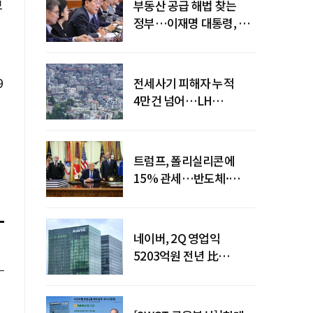
보
부동산 공급 해법 찾는
정부…이재명 대통령, 2차
점검회의 주재
9
전세사기 피해자 누적
4만건 넘어…LH
피해주택 매입도 1만호
돌파
트럼프, 폴리실리콘에
15% 관세…반도체·
태양광 공급망 재편 신호
네이버, 2Q 영업익
5203억원 전년 比
0.2%↓…영업익
주춤에도 성장동력 키운다