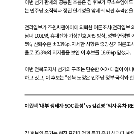
이번 선거 판세의 공통된 흐름은 김 후보가 무소속임에도 
는 민주당 조직력과 정권 연계성을 앞세워 막판 추격전을
전라일보가 조원씨앤아이에 의뢰한 여론조사(전라일보 의뢰, 조
남녀 1001명, 휴대전화 가상번호 ARS 방식, 성별·연령별
5%, 신뢰수준 ±3.1%p. 자세한 사항은 중앙선거여론조
율로 35.3%의 지지율을 보인 이 후보를 16.6%p 앞섰다.
이번 전북도지사 선거의 구조는 단순한 여야 대결이 아니다
하고 있고, 이 후보는 “전북 도정은 민주당 정부·국회와 
이원택 ‘내부 생태계·SOC 완성’ vs 김관영 ‘외자 유치·RE1
김 후보의 무기는 현직 프리미엄과 투자 유치 성과다. 반면