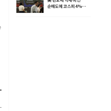
순매도에 코스피 4%
급락…반면 코스닥 800선
탈환
는