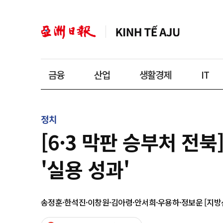
금융
산업
생활경제
IT
정치
[6·3 막판 승부처 전
'실용 성과'
송정훈·한석진·이창원·김아령·안서희·우용하·정보운 [지방