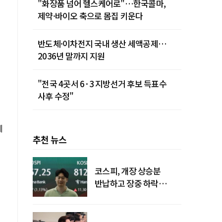
"화장품 넘어 헬스케어로"…한국콜마,
제약·바이오 축으로 몸집 키운다
반도체·이차전지 국내 생산 세액공제…
2036년 말까지 지원
"전국 4곳서 6·3 지방선거 후보 득표수
사후 수정"
예
추천 뉴스
코스피, 개장 상승분
반납하고 장중 하락
전환…중동 리스크·美
경계감