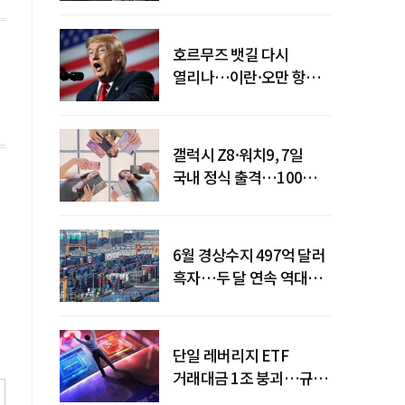
탈환
호르무즈 뱃길 다시
열리나…이란·오만 항로
합의
갤럭시 Z8·워치9, 7일
국내 정식 출격…100개국
순차 출시
6월 경상수지 497억 달러
흑자…두 달 연속 역대
최대
단일 레버리지 ETF
거래대금 1조 붕괴…규제
직격탄