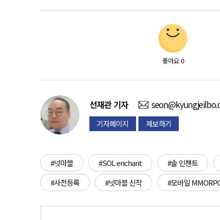
좋아요
0
선재관
기자
seon@kyungjeilbo
기자페이지
제보하기
#넷마블
#SOL enchant
#솔 인챈트
#사전등록
#넷마블 신작
#모바일 MMORP