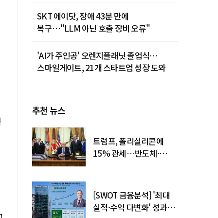
SKT 에이닷, 장애 43분 만에
복구…"LLM 아닌 호출 장비 오류"
'AI가 주인공' 오렌지플래닛 졸업식…
스마일게이트, 21개 스타트업 성장 도와
추천 뉴스
번
트럼프, 폴리실리콘에
15% 관세…반도체·
태양광 공급망 재편 신호
[SWOT 금융분석] '최대
실적·수익 다변화' 성과…
그