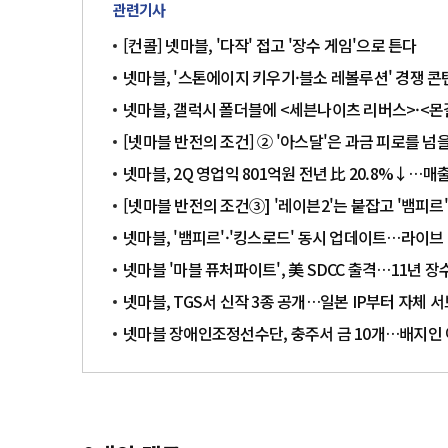
관련기사
[컨콜] 넷마블, '다작' 접고 '장수 게임'으로 튼다
넷마블, '스톤에이지 키우기·블소 레볼루션' 경쟁 
넷마블, 갤럭시 폴더블에 <세븐나이츠 리버스>·<몬길:
[넷마블 반전의 조건] ② '아스달'은 과금 피로를 넘
넷마블, 2Q 영업익 801억원 전년 比 20.8%↓…매
[넷마블 반전의 조건③] '레이븐2'는 붙잡고 '뱀피
넷마블, '뱀피르'·'킹스로드' 동시 업데이트…라이브
넷마블 '마블 퓨처파이트', 美 SDCC 출격…11년 장
넷마블, TGS서 신작 3종 공개…일본 IP부터 자체 
넷마블 장애인조정선수단, 충주서 금 10개…배지인 