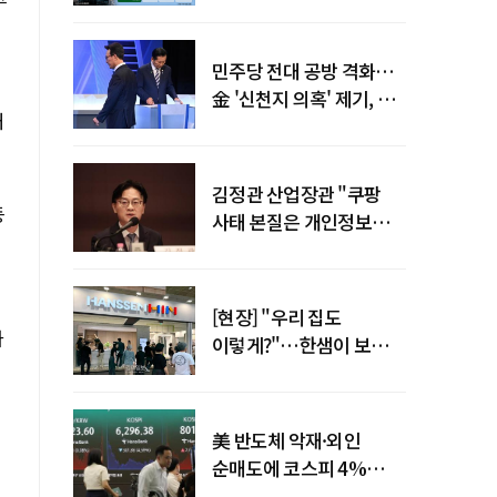
이찬우號 농협금융, 임기
말년 성장 박차
민주당 전대 공방 격화…
金 '신천지 의혹' 제기, 鄭
대
"증거부터 내놔라"
김정관 산업장관 "쿠팡
등
사태 본질은 개인정보
유출…한미동맹 흔들
사안 아냐"
[현장] "우리 집도
가
이렇게?"…한샘이 보여준
프리미엄 리모델링의 미래
美 반도체 악재·외인
순매도에 코스피 4%
급락…반면 코스닥 800선