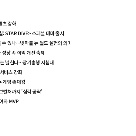
콘텐츠 강화
 STAR DIVE> 스페셜 테마 출시
을 수 있나…넷마블 뉴 월드 실험의 의미
출 성장 속 이익 개선 숙제
르'는 넓힌다…장기흥행 시험대
 서비스 강화
수 게임 존재감
서브컬처까지 '삼각 공략'
여자 MVP