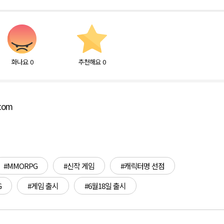
화나요
0
추천해요
0
.com
#MMORPG
#신작 게임
#캐릭터명 선점
G
#게임 출시
#6월18일 출시