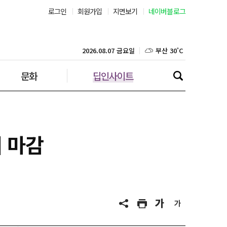
로그인
회원가입
지면보기
네이버블로그
서울 36˚C
부산 30˚C
2026.08.07 금요일
문화
딥인사이트
대구 34˚C
인천 30˚C
광주 34˚C
에 마감
대전 34˚C
울산 32˚C
강릉 31˚C