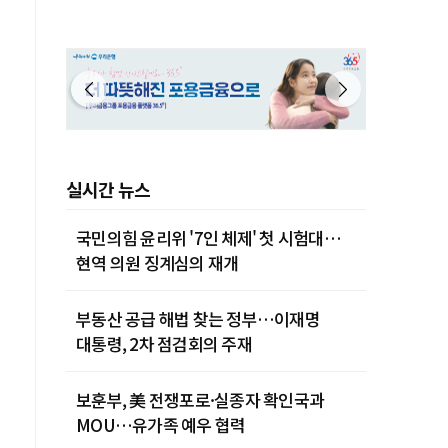
제주 30˚C
실시간 뉴스
국민의힘 윤리위 '7인 체제' 첫 시험대…
현역 의원 징계심의 재개
부동산 공급 해법 찾는 정부…이재명
대통령, 2차 점검회의 주재
보훈부, 美 전쟁포로·실종자 확인국과
MOU…유가족 예우 협력