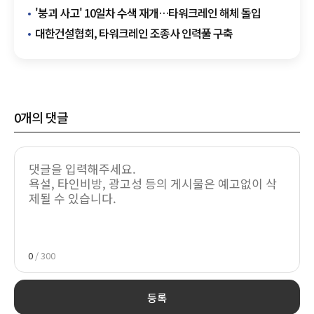
일시 중지
'붕괴 사고' 10일차 수색 재개…타워크레인 해체 돌입
대한건설협회, 타워크레인 조종사 인력풀 구축
0
개의 댓글
0
/ 300
등록