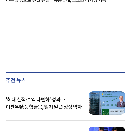
추천 뉴스
'최대 실적·수익 다변화' 성과…
이찬우號 농협금융, 임기 말년 성장 박차