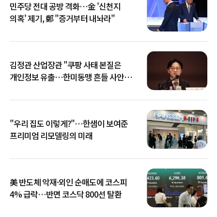
민주당 전대 공방 격화…金 '신천지
의혹' 제기, 鄭 "증거부터 내놔라"
김정관 산업장관 "쿠팡 사태 본질은
개인정보 유출…한미동맹 흔들 사안
아냐"
"우리 집도 이렇게?"…한샘이 보여준
프리미엄 리모델링의 미래
美 반도체 악재·외인 순매도에 코스피
4% 급락…반면 코스닥 800선 탈환