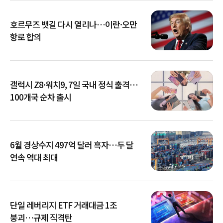
호르무즈 뱃길 다시 열리나…이란·오만
항로 합의
갤럭시 Z8·워치9, 7일 국내 정식 출격…
100개국 순차 출시
6월 경상수지 497억 달러 흑자…두 달
연속 역대 최대
단일 레버리지 ETF 거래대금 1조
붕괴…규제 직격탄