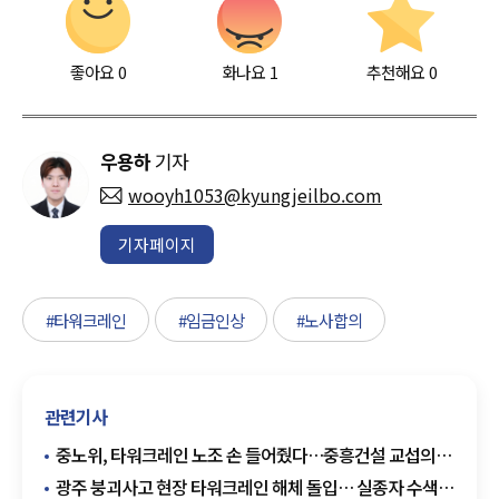
좋아요
0
화나요
1
추천해요
0
우용하
기자
wooyh1053@kyungjeilbo.com
기자페이지
#타워크레인
#임금인상
#노사합의
관련기사
중노위, 타워크레인 노조 손 들어줬다…중흥건설 교섭의무
인정
광주 붕괴사고 현장 타워크레인 해체 돌입… 실종자 수색