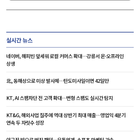
실시간 뉴스
네이버, 해피빈 앞세워 로컬 커머스 확대…강릉서 온·오프라인
상생
北, 동해상으로 미상 발사체…탄도미사일이면 42일만
KT, AI 스팸차단 전 고객 확대…변형 스팸도 실시간 탐지
KT&G, 해외사업 질주에 역대 상반기 최대 매출…영업익 4분기
연속 두 자릿수 성장
야구장 밖으로 번진 팬덤…유통업계, 스포츠 마케팅 가속