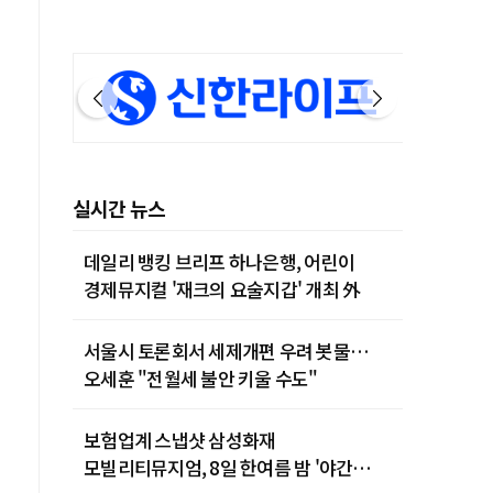
실시간 뉴스
데일리 뱅킹 브리프 하나은행, 어린이
경제뮤지컬 '재크의 요술지갑' 개최 外
서울시 토론회서 세제개편 우려 봇물…
오세훈 "전월세 불안 키울 수도"
보험업계 스냅샷 삼성화재
모빌리티뮤지엄, 8일 한여름 밤 '야간