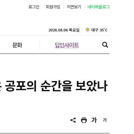
로그인
회원가입
지면보기
네이버블로그
부산 30˚C
대구 35˚C
2026.08.06 목요일
문화
딥인사이트
인천 30˚C
광주 36˚C
대전 36˚C
은 공포의 순간을 보았나
울산 32˚C
강릉 31˚C
제주 31˚C