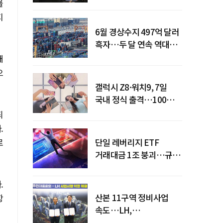
급락
를
지
6월 경상수지 497억 달러
흑자…두 달 연속 역대
최대
새
으
갤럭시 Z8·워치9, 7일
국내 정식 출격…100개국
순차 출시
죄
.
로
단일 레버리지 ETF
거래대금 1조 붕괴…규제
직격탄
.
산본 11구역 정비사업
항
속도…LH,
주민대표회의와