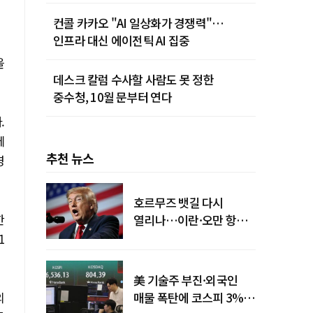
카밋' 개최
컨콜 카카오 "AI 일상화가 경쟁력"…
인프라 대신 에이전틱 AI 집중
을
데스크 칼럼 수사할 사람도 못 정한
중수청, 10월 문부터 연다
.
메
추천 뉴스
영
호르무즈 뱃길 다시
한
열리나…이란·오만 항로
합의
1
美 기술주 부진·외국인
외
매물 폭탄에 코스피 3%대