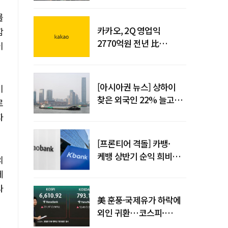
사업시행약정 체결
를
카카오, 2Q 영업익
함
2770억원 전년 比
이
36%↑…역대 최대 분기
실적 달성
[아시아권 뉴스] 상하이
비
찾은 외국인 22% 늘고
로
중국 자동차 수출 509만대
자
[프론티어 격돌] 카뱅·
케뱅 상반기 순익 희비…
의
플랫폼·개인사업자
에
금융으로 성장 기반 확대
라
美 훈풍·국제유가 하락에
외인 귀환…코스피·
코스닥 동반 상승