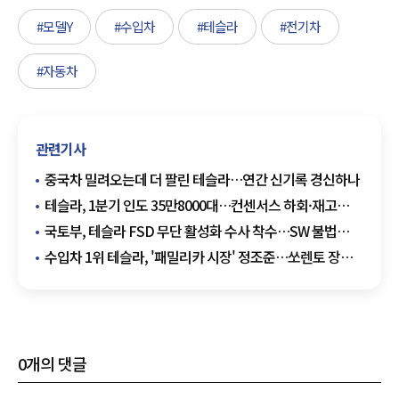
#모델Y
#수입차
#테슬라
#전기차
#자동차
관련기사
중국차 밀려오는데 더 팔린 테슬라…연간 신기록 경신하나
테슬라, 1분기 인도 35만8000대…컨센서스 하회·재고
5만대 확대
국토부, 테슬라 FSD 무단 활성화 수사 착수…SW 불법
변경 강경 대응
수입차 1위 테슬라, '패밀리카 시장' 정조준…쏘렌토 장벽
넘을까
0
개의 댓글