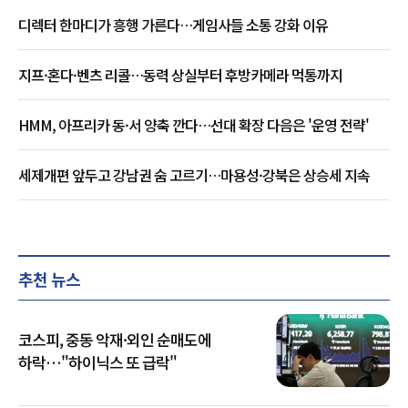
디렉터 한마디가 흥행 가른다…게임사들 소통 강화 이유
지프·혼다·벤츠 리콜…동력 상실부터 후방카메라 먹통까지
HMM, 아프리카 동·서 양축 깐다…선대 확장 다음은 '운영 전략'
세제개편 앞두고 강남권 숨 고르기…마용성·강북은 상승세 지속
추천 뉴스
코스피, 중동 악재·외인 순매도에
하락…"하이닉스 또 급락"