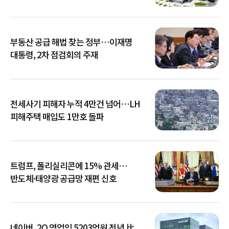
부동산 공급 해법 찾는 정부…이재명
대통령, 2차 점검회의 주재
전세사기 피해자 누적 4만건 넘어…LH
피해주택 매입도 1만호 돌파
트럼프, 폴리실리콘에 15% 관세…
반도체·태양광 공급망 재편 신호
네이버, 2Q 영업익 5203억원 전년 比