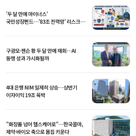
'두 달 만에 마이너스'
국민성장펀드…'83조 전력망' 리스크
확산
구광모·젠슨 황 두 달 만에 재회…AI
동맹 성과 가시화될까
4대 은행 NIM 일제히 상승…상반기
이자이익 19조 육박
"화장품 넘어 헬스케어로"…한국콜마,
제약·바이오 축으로 몸집 키운다